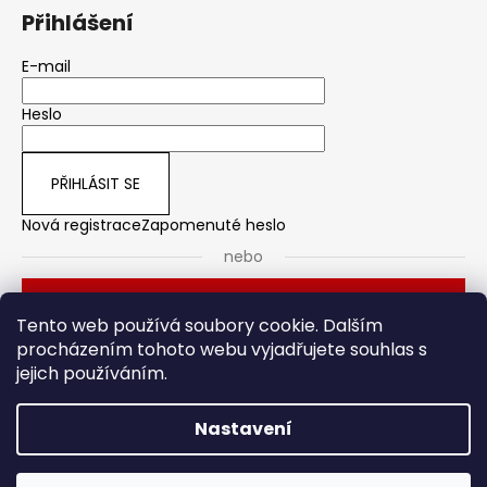
Přihlášení
E-mail
Heslo
PŘIHLÁSIT SE
Nová registrace
Zapomenuté heslo
nebo
Přihlásit se přes Seznam
Tento web používá soubory cookie. Dalším
procházením tohoto webu vyjadřujete souhlas s
jejich používáním.
Dveřní kování
Stavební pouzdro
Nastavení
Vytvořil Shoptet