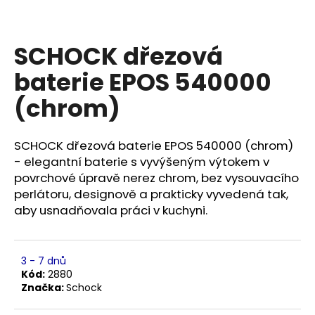
a
j
SCHOCK dřezová
í
t
baterie EPOS 540000
?
(chrom)
SCHOCK dřezová baterie EPOS 540000 (chrom)
- elegantní baterie s vyvýšeným výtokem v
HLEDAT
povrchové úpravě nerez chrom, bez vysouvacího
perlátoru, designově a prakticky vyvedená tak,
aby usnadňovala práci v kuchyni.
D
o
p
3 - 7 dnů
o
Kód:
2880
r
Značka:
Schock
u