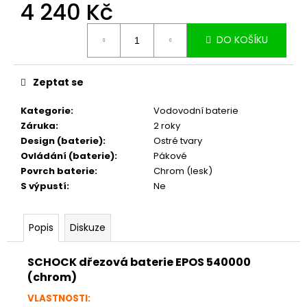
č
4 240 Kč
u
Měrná
j
DO KOŠÍKU
cena:
e
m
e
Zeptat se
Kategorie
:
Vodovodní baterie
Záruka
:
2 roky
Design (baterie)
:
Ostré tvary
Ovládání (baterie)
:
Pákové
Povrch baterie
:
Chrom (lesk)
S výpustí
:
Ne
Popis
Diskuze
SCHOCK dřezová baterie EPOS 540000
(chrom)
VLASTNOSTI: