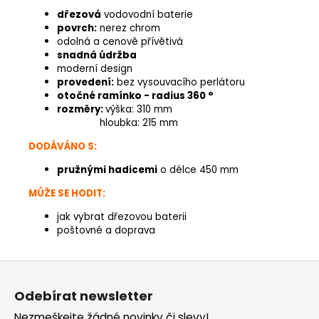
dřezová
vodovodní baterie
povrch:
nerez chrom
odolná a cenově přívětivá
snadná údržba
moderní design
provedení:
bez vysouvacího perlátoru
otočné ramínko - radius 360 °
rozměry:
výška: 310 mm
hloubka: 215 mm
DODÁVÁNO S:
pružnými hadicemi
o délce 450 mm
MŮŽE SE HODIT:
jak vybrat dřezovou baterii
poštovné a doprava
Z
á
Odebírat newsletter
p
Nezmeškejte žádné novinky či slevy!