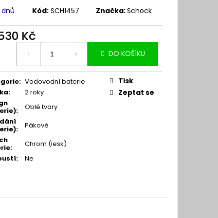
7 dnů
Kód:
SCH1457
Značka:
Schock
 530 Kč
ná
DO KOŠÍKU
:
Tisk
gorie
:
Vodovodní baterie
ka
:
2 roky
Zeptat se
gn
Oblé tvary
erie)
:
dání
Pákové
erie)
:
ch
Chrom (lesk)
rie
:
pustí
:
Ne