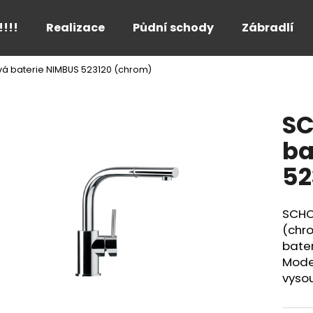
!!!!
Realizace
Půdní schody
Zábradlí
á baterie NIMBUS 523120 (chrom)
Co potřebujete najít?
SC
HLEDAT
ba
52
Doporučujeme
SCHO
(chr
bate
Moder
vyso