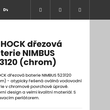
Hledat
Přihlášení
Nákupní
Dveře a zárubně
Kontakt
Blog
Rady
košík
HOCK dřezová
terie NIMBUS
3120 (chrom)
CK dřezová baterie NIMBUS 523120
om) - atypicky řešená oválná vodovodní
rie v chromové povrchové úpravě.
ní design a velmi kvalitní materiál. S
uvacím perlátorem.