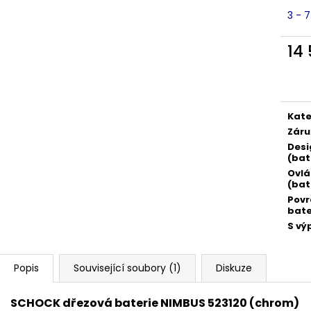
3 - 
14
Měr
cena
Kate
Záru
Desi
(bat
Ovlá
(bat
Povr
bate
S vý
Popis
Související soubory (1)
Diskuze
SCHOCK dřezová baterie NIMBUS 523120 (chrom)