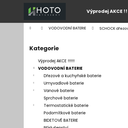
K
Přejít
na
o
Výprodej AKCE !!
obsah
Zpět
Zpět
š
do
do
í
Domů
VODOVODNÍ BATERIE
SCHOCK dřezov
k
obchodu
obchodu
P
o
Kategorie
Přeskočit
s
kategorie
t
Výprodej AKCE !!!!!!
r
VODOVODNÍ BATERIE
a
Dřezové a kuchyňské baterie
n
Umyvadlové baterie
n
Vanové baterie
í
Sprchové baterie
p
Termostatické baterie
a
Podomítkové baterie
n
BIDETOVÉ BATERIE
e
Příslušenství