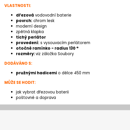
VLASTNOSTI:
dřezová
vodovodní baterie
povrch:
chrom lesk
moderní design
zpětná klapka
tichý perlátor
provedení:
s vysouvacím perlátorem
otočné ramínko - radius 130 °
rozměry:
viz záložka Soubory
DODÁVÁNO S:
pružnými hadicemi
o délce 450 mm
MŮŽE SE HODIT:
jak vybrat dřezovou baterii
poštovné a doprava