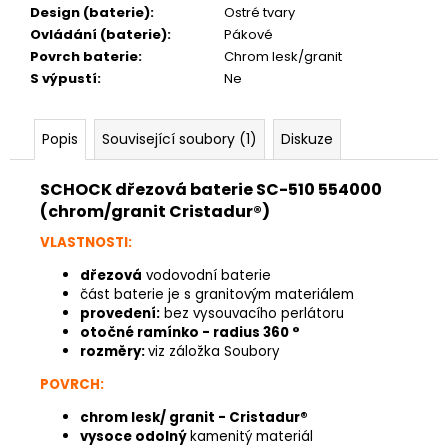
Design (baterie)
:
Ostré tvary
Ovládání (baterie)
:
Pákové
Povrch baterie
:
Chrom lesk/granit
S výpustí
:
Ne
Popis
Související soubory (1)
Diskuze
SCHOCK dřezová baterie SC-510 554000
(chrom/granit Cristadur®)
VLASTNOSTI:
dřezová
vodovodní baterie
část baterie je s granitovým materiálem
provedení:
bez vysouvacího perlátoru
otočné ramínko - radius 360 °
rozměry:
viz záložka Soubory
POVRCH:
chrom lesk/
granit - Cristadur®
vysoce odolný
kamenitý materiál