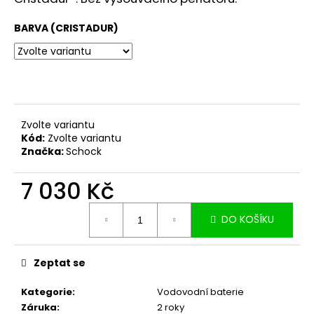
č
u
BARVA (CRISTADUR)
j
e
m
e
Zvolte variantu
Kód:
Zvolte variantu
Značka:
Schock
7 030 Kč
Měrná
DO KOŠÍKU
cena:
Zeptat se
Kategorie
:
Vodovodní baterie
Záruka
:
2 roky