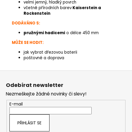
velmi jemný, hladký povrch
včetně přírodních barev
Kaiserstein a
Rockenstein
DODÁVÁNO S:
pružnými hadicemi
o délce 450 mm
MŮŽE SE HODIT:
jak vybrat dřezovou baterii
poštovné a doprava
Z
á
Odebírat newsletter
p
Nezmeškejte žádné novinky či slevy!
a
t
E-mail
í
PŘIHLÁSIT SE