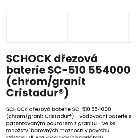
a
j
í
t
?
SCHOCK dřezová
baterie SC-510 554000
HLEDAT
(chrom/granit
Cristadur®)
D
o
SCHOCK dřezová baterie SC-510 554000
p
(chrom/granit Cristadur®) - vodovodní baterie s
o
patentovaným pouzdrem z granitu - velké
r
množství barevných možností v povrchu
u
Cristadur®. Bez vysouvacího perlátoru.