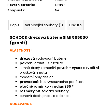
Povrch baterie
:
Granit
S výpustí
:
Ne
Popis
Související soubory (1)
Diskuze
SCHOCK dřezová baterie SIMI 505000
(granit)
VLASTNOSTI:
dřezová
vodovodní baterie
povrch:
granit - Cristalite+
jemně drsný kamenitý povrch -
vysoce kvalitní
prášková hmota
moderní oblý design
provedení:
bez vysouvacího perlátoru
otočné ramínko - radius 360 °
rozměry:
viz záložka Soubory
cenová dostupnost a odolnost
DODÁVÁNO S: