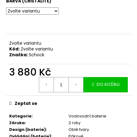
č
BARVA (CRISTALITE)
u
j
e
m
e
Zvolte variantu
Kód:
Zvolte variantu
Značka:
Schock
3 880 Kč
Měrná
DO KOŠÍKU
cena:
Zeptat se
Kategorie
:
Vodovodní baterie
Záruka
:
2 roky
Design (baterie)
:
Oblé tvary
Ovládání (baterie)
:
Pákové