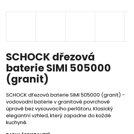
a
j
í
t
?
SCHOCK dřezová
baterie SIMI 505000
HLEDAT
(granit)
SCHOCK dřezová baterie SIMI 505000 (granit) -
D
o
vodovodní baterie v granitové povrchové
p
úpravě bez vysouvacího perlátoru. Klasický
o
elegantní vzhled, který zapadne do každé
r
kuchyně.
u