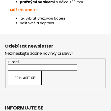
pružnými hadicemi
o délce 430 mm
MŮŽE SE HODIT:
jak vybrat dřezovou baterii
poštovné a doprava
Z
á
Odebírat newsletter
p
Nezmeškejte žádné novinky či slevy!
a
t
E-mail
í
PŘIHLÁSIT SE
INFORMUJTE SE