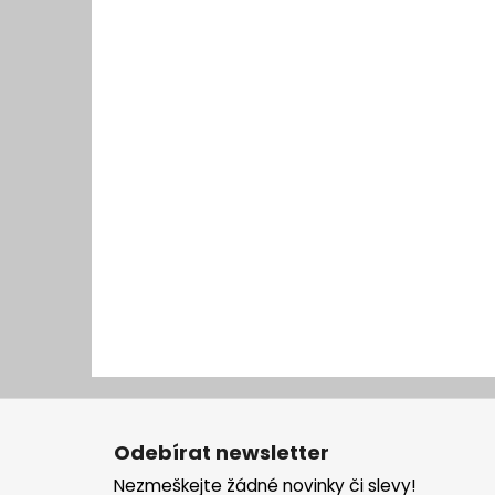
Z
á
Odebírat newsletter
p
Nezmeškejte žádné novinky či slevy!