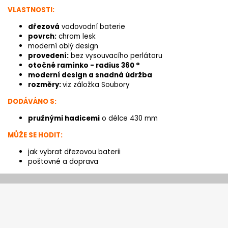
VLASTNOSTI:
dřezová
vodovodní baterie
povrch:
chrom lesk
moderní oblý design
provedení:
bez vysouvacího perlátoru
otočné ramínko - radius 360 °
moderní design a snadná údržba
rozměry:
viz záložka Soubory
DODÁVÁNO S:
pružnými hadicemi
o délce 430 mm
MŮŽE SE HODIT:
jak vybrat dřezovou baterii
poštovné a doprava