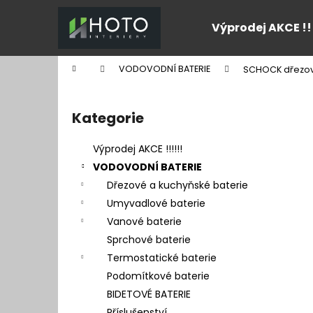
K
Přejít
na
o
Výprodej AKCE !!
obsah
Zpět
Zpět
š
do
do
í
Domů
VODOVODNÍ BATERIE
SCHOCK dřezov
k
obchodu
obchodu
P
o
Kategorie
Přeskočit
s
kategorie
t
Výprodej AKCE !!!!!!
r
VODOVODNÍ BATERIE
a
Dřezové a kuchyňské baterie
n
Umyvadlové baterie
n
Vanové baterie
í
Sprchové baterie
p
Termostatické baterie
a
Podomítkové baterie
n
BIDETOVÉ BATERIE
e
Příslušenství