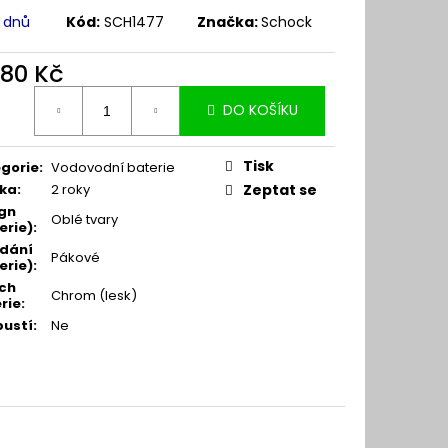
7 dnů
Kód:
SCH1477
Značka:
Schock
880 Kč
ná
DO KOŠÍKU
:
Tisk
gorie
:
Vodovodní baterie
ka
:
2 roky
Zeptat se
gn
Oblé tvary
erie)
:
dání
Pákové
erie)
:
ch
Chrom (lesk)
rie
:
pustí
:
Ne