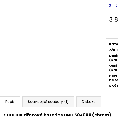
3 - 
3 
Měr
cena
Kate
Záru
Desi
(bat
Ovlá
(bat
Povr
bate
S vý
Popis
Související soubory (1)
Diskuze
SCHOCK dřezová baterie SONO 504000 (chrom)