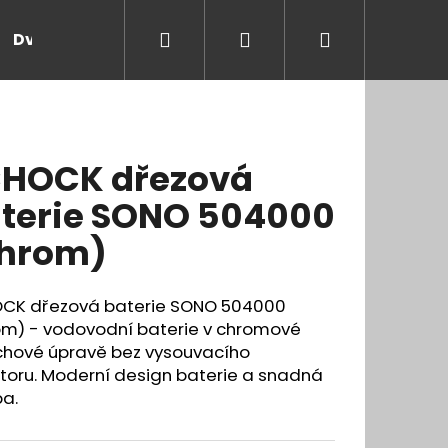
Hledat
Přihlášení
Nákupní
Dveře a zárubně
Kontakt
Blog
Rady
košík
HOCK dřezová
terie SONO 504000
hrom)
CK dřezová baterie SONO 504000
om) - vodovodní baterie v chromové
chové úpravě bez vysouvacího
toru. Moderní design baterie a snadná
ba.