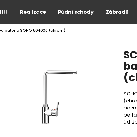
!!!!
Realizace
Půdní schody
Zábradlí
á baterie SONO 504000 (chrom)
Co potřebujete najít?
SC
HLEDAT
ba
(c
Doporučujeme
SCHO
(chr
povr
perlá
údrž