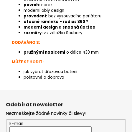
povrch:
nerez
moderní oblý design
provedení:
bez vysouvacího perlátoru
otočné ramínko - radius 360 °
moderní design a snadná údržba
rozměry:
viz záložka Soubory
DODÁVÁNO S:
pružnými hadicemi
o délce 430 mm
MŮŽE SE HODIT:
jak vybrat dřezovou baterii
poštovné a doprava
Z
á
Odebírat newsletter
p
Nezmeškejte žádné novinky či slevy!
a
t
E-mail
í