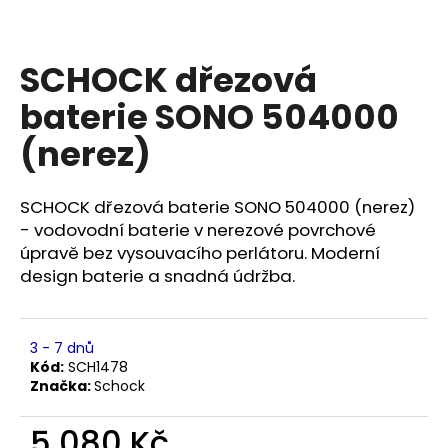
a
j
SCHOCK dřezová
í
t
baterie SONO 504000
?
(nerez)
SCHOCK dřezová baterie SONO 504000 (nerez)
- vodovodní baterie v nerezové povrchové
HLEDAT
úpravě bez vysouvacího perlátoru. Moderní
design baterie a snadná údržba.
D
o
3 - 7 dnů
p
Kód:
SCH1478
o
Značka:
Schock
r
u
5 080 Kč