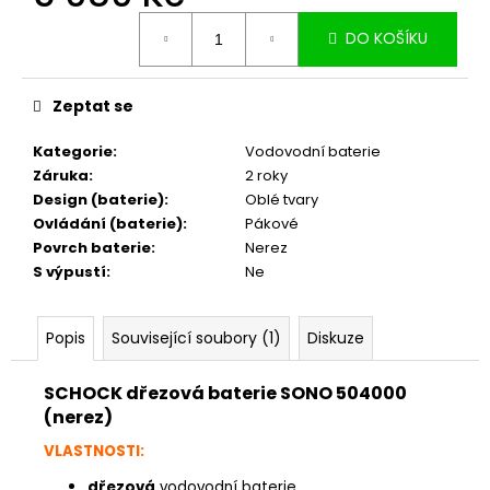
č
Měrná
u
DO KOŠÍKU
cena:
j
e
m
Zeptat se
e
Kategorie
:
Vodovodní baterie
Záruka
:
2 roky
Design (baterie)
:
Oblé tvary
Ovládání (baterie)
:
Pákové
Povrch baterie
:
Nerez
S výpustí
:
Ne
Popis
Související soubory (1)
Diskuze
SCHOCK dřezová baterie SONO 504000
(nerez)
VLASTNOSTI:
dřezová
vodovodní baterie