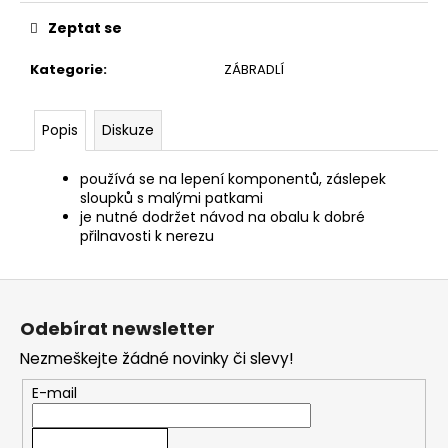
č
u
Zeptat se
j
e
Kategorie
:
ZÁBRADLÍ
m
e
Popis
Diskuze
používá se na lepení komponentů, záslepek
sloupků s malými patkami
je nutné dodržet návod na obalu k dobré
přilnavosti k nerezu
Z
á
Odebírat newsletter
p
Nezmeškejte žádné novinky či slevy!
a
t
E-mail
í