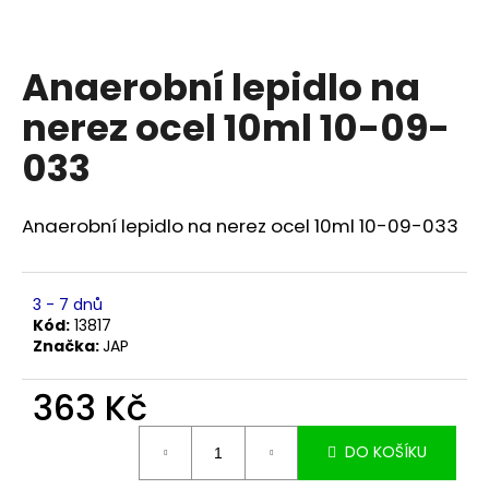
a
j
Anaerobní lepidlo na
í
t
nerez ocel 10ml 10-09-
?
033
Anaerobní lepidlo na nerez ocel 10ml 10-09-033
HLEDAT
3 - 7 dnů
Kód:
13817
D
Značka:
JAP
o
p
363 Kč
o
Měrná
r
DO KOŠÍKU
cena:
u