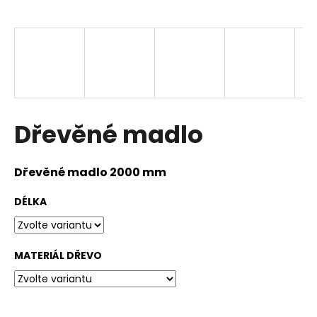
a
j
í
t
?
Dřevěné madlo
HLEDAT
Dřevěné madlo 2000 mm
DÉLKA
D
o
p
MATERIÁL DŘEVO
o
r
u