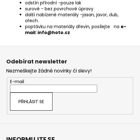
odstín přírodní -pouze lak
surové - bez povrchové úpravy
další nabízené materiály -jasan, javor, dub,
ořech.
poptávku na materiály dřevin, posílejte na
e-
mail: info@hoto.cz
Z
á
Odebírat newsletter
p
Nezmeškejte žádné novinky či slevy!
a
t
E-mail
í
PŘIHLÁSIT SE
INFORMUJTE SE