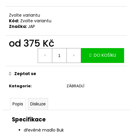
č
u
j
Zvolte variantu
e
Kód:
Zvolte variantu
m
Značka:
JAP
e
od
375 Kč
Měrná
DO KOŠÍKU
cena:
Zeptat se
Kategorie
:
ZÁBRADLÍ
Popis
Diskuze
Specifikace
dřevěné madlo Buk