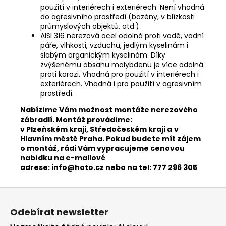
použití v interiérech i exteriérech. Není vhodná
do agresivního prostředí (bazény, v blízkosti
průmyslových objektů, atd.)
AISI 316 nerezová ocel odolná proti vodě, vodní
páře, vlhkosti, vzduchu, jedlým kyselinám i
slabým organickým kyselinám. Díky
zvýšenému obsahu molybdenu je více odolná
proti korozi. Vhodná pro použití v interiérech i
exteriérech. Vhodná i pro použití v agresivním
prostředí.
​Nabízíme Vám možnost montáže nerezového
zábradlí. Montáž provádíme:
v Plzeňském kraji, Středočeském kraji a
v
Hlavním městě Praha. Pokud budete mít zájem
o montáž, rádi Vám vypracujeme cenovou
nabídku na e-mailové
adrese:
info@hoto.cz
nebo na tel: 777 296 305
Z
á
Odebírat newsletter
p