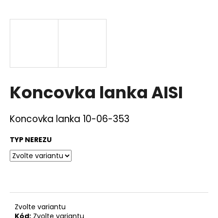
a
j
í
t
?
Koncovka lanka AISI
HLEDAT
Koncovka lanka
10-06-353
TYP NEREZU
D
o
p
o
r
Zvolte variantu
u
Kód:
Zvolte variantu