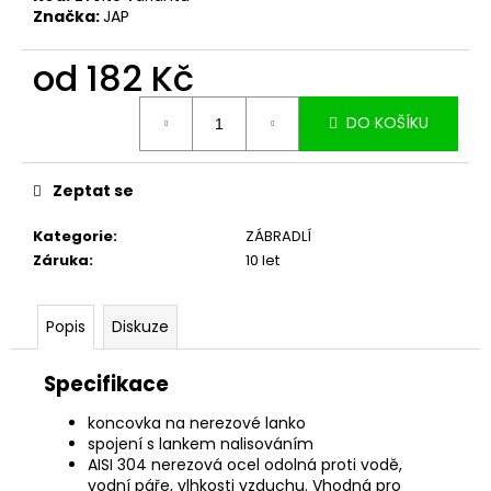
č
Značka:
JAP
u
j
od
182 Kč
e
m
Měrná
e
DO KOŠÍKU
cena:
Zeptat se
Kategorie
:
ZÁBRADLÍ
Záruka
:
10 let
Popis
Diskuze
Specifikace
koncovka na nerezové lanko
spojení s lankem nalisováním
AISI 304 nerezová ocel odolná proti vodě,
vodní páře, vlhkosti vzduchu. Vhodná pro