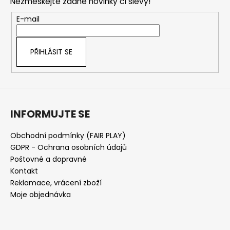
Nezmeškejte žádné novinky či slevy!
a
t
E-mail
í
PŘIHLÁSIT SE
INFORMUJTE SE
Obchodní podmínky (FAIR PLAY)
GDPR - Ochrana osobních údajů
Poštovné a dopravné
Kontakt
Reklamace, vrácení zboží
Moje objednávka