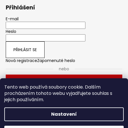
Přihlášení
E-mail
Heslo
PŘIHLÁSIT SE
Nová registrace
Zapomenuté heslo
nebo
Přihlásit se přes Seznam
Tento web používá soubory cookie. Dalším
procházením tohoto webu vyjadřujete souhlas s
jejich používáním.
Dveřní kování
Stavební pouzdro
Nastavení
Vytvořil Shoptet