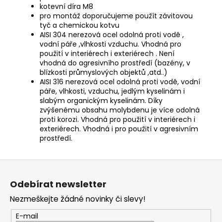
kotevní díra M8
pro montáž doporučujeme použít závitovou
tyč a chemickou kotvu
AISI 304 nerezová ocel odolná proti vodě ,
vodní páře ,vlhkosti vzduchu. Vhodná pro
použití v interiérech i exteriérech . Není
vhodná do agresivního prostředí (bazény, v
blízkosti průmyslových objektů ,atd..)
AISI 316 nerezová ocel odolná proti vodě, vodní
páře, vlhkosti, vzduchu, jedlým kyselinám i
slabým organickým kyselinám. Díky
zvýšenému obsahu molybdenu je více odolná
proti korozi. Vhodná pro použití v interiérech i
exteriérech. Vhodná i pro použití v agresivním
prostředí.
Z
á
Odebírat newsletter
p
Nezmeškejte žádné novinky či slevy!
a
t
E-mail