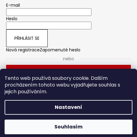
E-mail
Heslo
PŘIHLÁSIT SE
Nová registrace
Zapomenuté heslo
nebo
Přihlásit se přes Seznam
Tento web používá soubory cookie. Dalším
procházením tohoto webu vyjadřujete souhlas s
jejich používáním.
Dveřní kování
Stavební pouzdro
Nastavení
Vytvořil Shoptet
Souhlasím
Copyright 2026
HOTO
. Všechna práva vyhrazena.