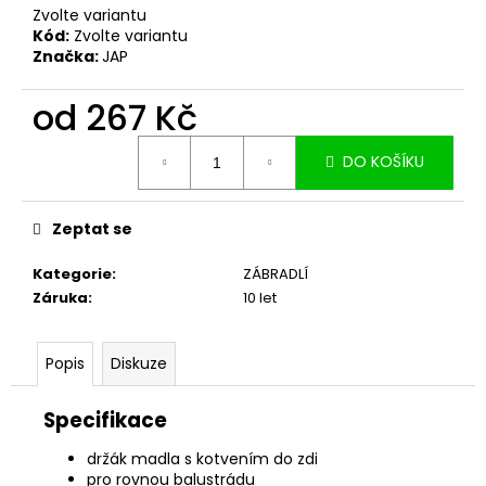
č
Zvolte variantu
u
Kód:
Zvolte variantu
j
Značka:
JAP
e
m
od
267 Kč
e
Měrná
DO KOŠÍKU
cena:
Zeptat se
Kategorie
:
ZÁBRADLÍ
Záruka
:
10 let
Popis
Diskuze
Specifikace
držák madla s kotvením do zdi
pro rovnou balustrádu