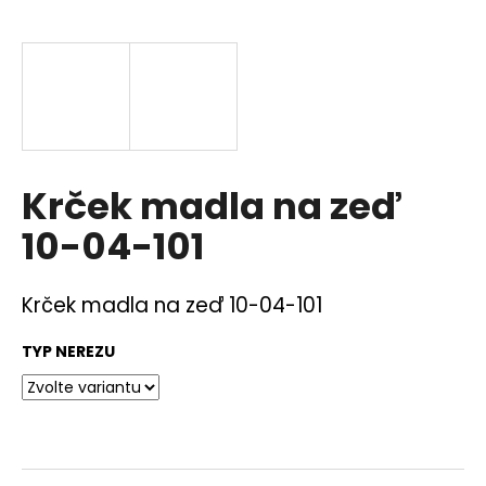
a
j
í
t
?
Krček madla na zeď
10-04-101
HLEDAT
Krček madla na zeď 10-04-101
D
TYP NEREZU
o
p
o
r
u