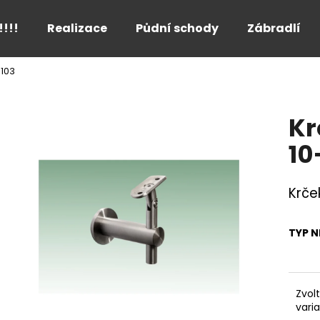
!!!!
Realizace
Půdní schody
Zábradlí
-103
Co potřebujete najít?
Kr
HLEDAT
10
Krče
Doporučujeme
TYP N
Zvol
vari