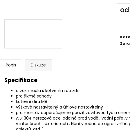
o
Měr
cena
Kate
Záru
Popis
Diskuze
Specifikace
držák madla s kotvením do zdi
pro šikmé schody
kotevní díra M8
výškově nastavitelný a úhlově nastavitelný
pro montáž doporučujeme použít závitovou tyč a che
AISI 304 nerezová ocel odolná proti vodě , vodní páře ,v
v interiérech i exteriérech . Není vhodná do agresivního
objektů ,atd..)