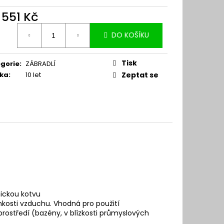
d
551 Kč
ná
DO KOŠÍKU
:
Tisk
gorie
:
ZÁBRADLÍ
ka
:
10 let
Zeptat se
mickou kotvu
lhkosti vzduchu. Vhodná pro použití
 prostředí (bazény, v blízkosti průmyslových