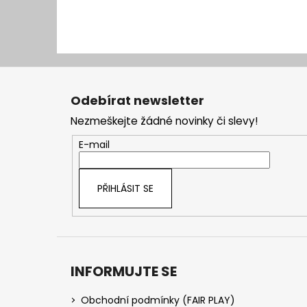
Z
á
Odebírat newsletter
p
Nezmeškejte žádné novinky či slevy!
a
t
E-mail
í
PŘIHLÁSIT SE
INFORMUJTE SE
Obchodní podmínky (FAIR PLAY)