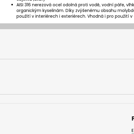
AISI 316 nerezová ocel odolná proti vodě, vodní páře, vl
organickým kyselinám. Díky zvýšenému obsahu molybdenu
použití v interiérech i exteriérech. Vhodná i pro použití 
E