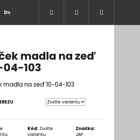
Hledat
Přihlášení
Nákupní
Dveře a zárubně
Kontakt
Blog
Rady
košík
ček madla na zeď
-04-103
k madla na zeď 10-04-103
EREZU
te
Kód:
Zvolte
Značka:
antu
variantu
JAP