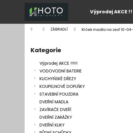
K
Přejít
na
o
Výprodej AKCE !!
obsah
Zpět
Zpět
š
do
do
í
Domů
ZÁBRADLÍ
Krček madla na zeď 10-04
k
obchodu
obchodu
P
o
Kategorie
Přeskočit
s
kategorie
t
Výprodej AKCE !!!!!!
r
VODOVODNÍ BATERIE
a
KUCHYŇSKÉ DŘEZY
n
KOUPELNOVÉ DOPLŇKY
n
STAVEBNÍ POUZDRA
í
DVEŘNÍ MADLA
p
ZAVÍRAČE DVEŘÍ
a
DVEŘNÍ ZARÁŽKY
n
DVEŘNÍ KLIKY
e
PŮDNÍ SCHŮDKY