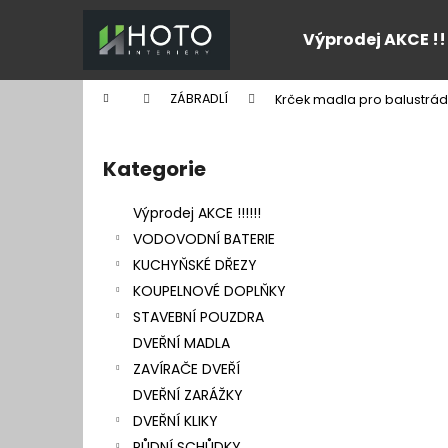
K
Přejít
na
o
Výprodej AKCE !!
obsah
Zpět
Zpět
š
do
do
í
Domů
ZÁBRADLÍ
Krček madla pro balustrá
k
obchodu
obchodu
P
o
Kategorie
Přeskočit
s
kategorie
t
Výprodej AKCE !!!!!!
r
VODOVODNÍ BATERIE
a
KUCHYŇSKÉ DŘEZY
n
KOUPELNOVÉ DOPLŇKY
n
STAVEBNÍ POUZDRA
í
DVEŘNÍ MADLA
p
ZAVÍRAČE DVEŘÍ
a
DVEŘNÍ ZARÁŽKY
n
DVEŘNÍ KLIKY
e
PŮDNÍ SCHŮDKY