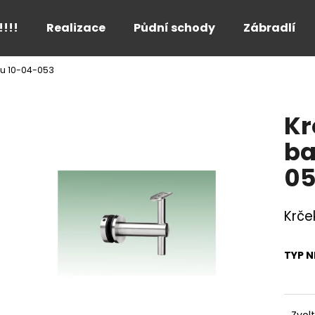
!!!!
Realizace
Půdní schody
Zábradlí
du 10-04-053
Co potřebujete najít?
Kr
HLEDAT
ba
05
Doporučujeme
Krče
TYP N
Zvol