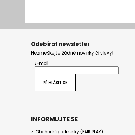
Z
á
Odebírat newsletter
p
Nezmeškejte žádné novinky či slevy!
a
t
E-mail
í
PŘIHLÁSIT SE
INFORMUJTE SE
Obchodní podmínky (FAIR PLAY)