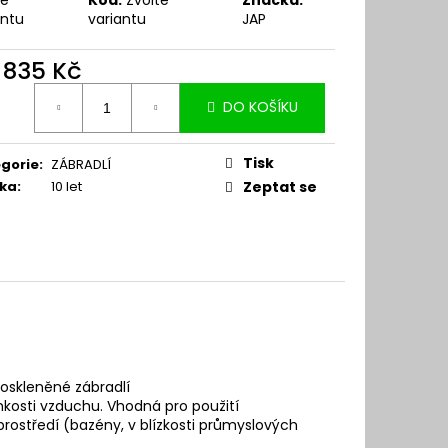
antu
variantu
JAP
d
835 Kč
ná
DO KOŠÍKU
:
Tisk
gorie
:
ZÁBRADLÍ
ka
:
10 let
Zeptat se
oskleněné zábradlí
lhkosti vzduchu. Vhodná pro použití
 prostředí (bazény, v blízkosti průmyslových