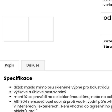
vari
o
Měr
cena
Kate
Záru
Popis
Diskuze
Specifikace
držák madla mimo osu skleněné výpně pro balustrádu
výškově a úhlově nastavitelný
montáž se provádí na celoskleněnou stěnu, nebo na cel
AISI 304 nerezová ocel odolná proti vodě , vodní páře ,v
v interiérech i exteriérech . Není vhodná do agresivního
objektů ,atd..)