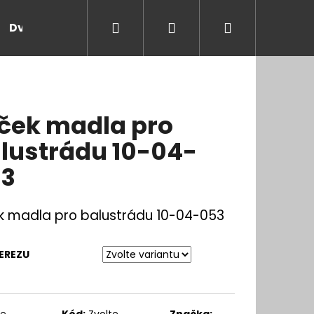
Hledat
Přihlášení
Nákupní
Dveře a zárubně
Kontakt
Blog
Rady
košík
ček madla pro
lustrádu 10-04-
3
k madla pro balustrádu 10-04-053
EREZU
te
Kód:
Zvolte
Značka: