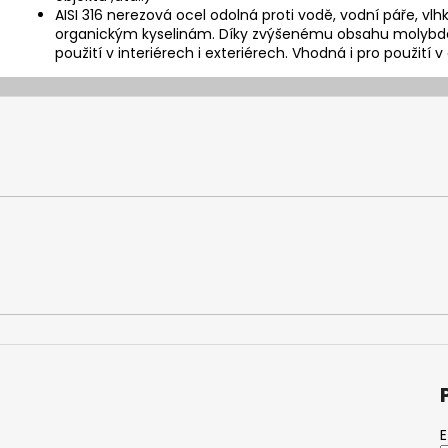
AISI 316 nerezová ocel odolná proti vodě, vodní páře, vl
organickým kyselinám. Díky zvýšenému obsahu molybdenu
použití v interiérech i exteriérech. Vhodná i pro použití 
E