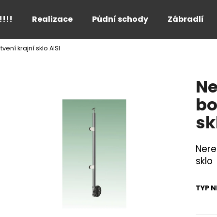
!!!!
Realizace
Půdní schody
Zábradlí
ení krajní sklo AISI
Co potřebujete najít?
Ne
HLEDAT
bo
sk
Doporučujeme
Nere
sklo
TYP N