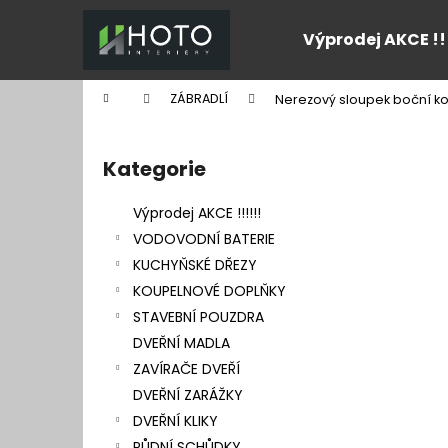
K
Přejít
na
o
Výprodej AKCE !!
obsah
Zpět
Zpět
š
do
do
í
Domů
ZÁBRADLÍ
Nerezový sloupek boční kotv
k
obchodu
obchodu
P
o
Kategorie
Přeskočit
s
kategorie
t
Výprodej AKCE !!!!!!
r
VODOVODNÍ BATERIE
a
KUCHYŇSKÉ DŘEZY
n
KOUPELNOVÉ DOPLŇKY
n
STAVEBNÍ POUZDRA
í
DVEŘNÍ MADLA
p
ZAVÍRAČE DVEŘÍ
a
DVEŘNÍ ZARÁŽKY
n
DVEŘNÍ KLIKY
e
PŮDNÍ SCHŮDKY