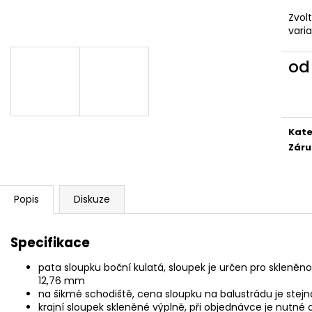
Zvol
vari
o
Měr
cena
Kate
Záru
Popis
Diskuze
Specifikace
pata sloupku boční kulatá, sloupek je určen pro skleně
12,76 mm
na šikmé schodiště, cena sloupku na balustrádu je stej
krajní sloupek skleněné výplně, při objednávce je nutné 