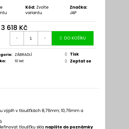
te
Kód:
Zvolte
Značka:
antu
variantu
JAP
d
3 618 Kč
ná
DO KOŠÍKU
:
Tisk
gorie
:
ZÁBRADLÍ
ka
:
10 let
Zeptat se
nou výplň v tloušťkách 8,76mm; 10,76mm a
ná
definovat tloušťku skla
napište do poznámky