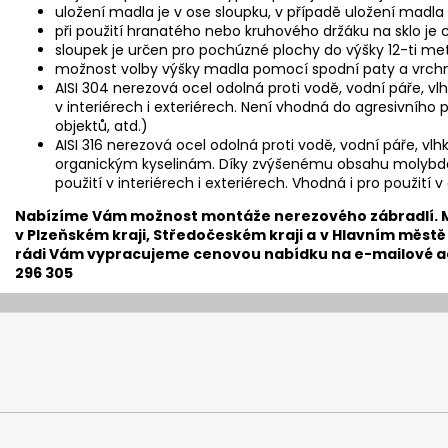
uložení madla je v ose sloupku, v případě uložení madl
při použití hranatého nebo kruhového držáku na sklo je 
sloupek je určen pro pochúzné plochy do výšky 12-ti me
možnost volby výšky madla pomocí spodní paty a vrchn
AISI 304 nerezová ocel odolná proti vodě, vodní páře, vl
v interiérech i exteriérech. Není vhodná do agresivního 
objektů, atd.)
AISI 316 nerezová ocel odolná proti vodě, vodní páře, vl
organickým kyselinám. Díky zvýšenému obsahu molybdenu
použití v interiérech i exteriérech. Vhodná i pro použití 
​Nabízíme Vám možnost montáže nerezového zábradlí. 
v Plzeňském kraji, Středočeském kraji a
v Hlavním městě
rádi Vám vypracujeme cenovou nabídku na e-mailové a
296 305