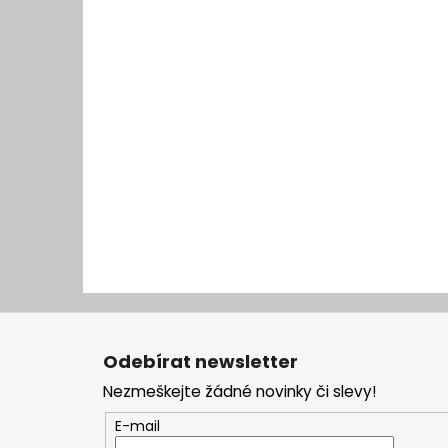
Z
á
Odebírat newsletter
p
Nezmeškejte žádné novinky či slevy!
a
t
E-mail