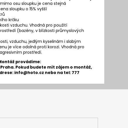
a mimo osu sloupku je cena stejná
cena sloupku o 15% vyšší
trů
ího krčku
hkosti vzduchu. Vhodná pro použití
prostředí (bazény, v blízkosti průmyslových
hkosti, vzduchu, jedlým kyselinám i slabým
 je více odolná proti korozi. Vhodná pro
v agresivním prostředí.
Montáž provádíme:
 Praha. Pokud budete mít zájem o montáž,
drese:
info@hoto.cz
nebo na tel: 777