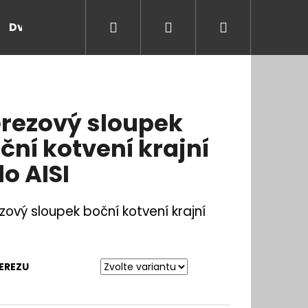
Hledat
Přihlášení
Nákupní
Dveře a zárubně
Kontakt
Blog
Rady
košík
rezový sloupek
ční kotvení krajní
lo AISI
zový sloupek boční kotvení krajní
EREZU