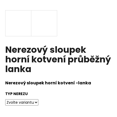
a
j
í
t
?
Nerezový sloupek
horní kotvení průběžný
HLEDAT
lanka
D
Nerezový sloupek horní kotvení -lanka
o
TYP NEREZU
p
o
r
u