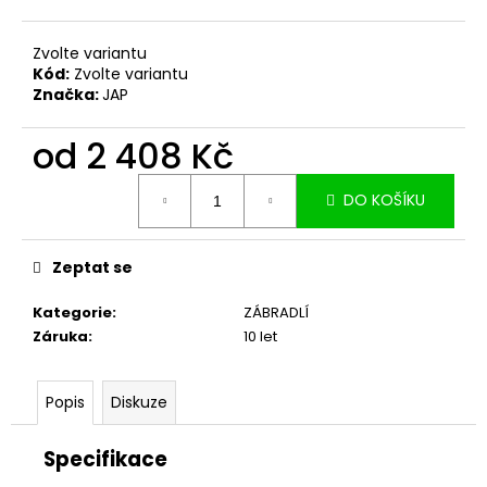
č
u
j
Zvolte variantu
e
Kód:
Zvolte variantu
Značka:
JAP
m
e
od
2 408 Kč
Měrná
DO KOŠÍKU
cena:
Zeptat se
Kategorie
:
ZÁBRADLÍ
Záruka
:
10 let
Popis
Diskuze
Specifikace