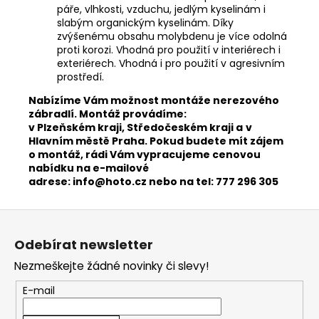
páře, vlhkosti, vzduchu, jedlým kyselinám i
slabým organickým kyselinám. Díky
zvýšenému obsahu molybdenu je více odolná
proti korozi. Vhodná pro použití v interiérech i
exteriérech. Vhodná i pro použití v agresivním
prostředí.
​Nabízíme Vám možnost montáže nerezového
zábradlí. Montáž provádíme:
v Plzeňském kraji, Středočeském kraji a
v
Hlavním městě Praha. Pokud budete mít zájem
o montáž, rádi Vám vypracujeme cenovou
nabídku na e-mailové
adrese:
info@hoto.cz
nebo na tel: 777 296 305
Z
á
Odebírat newsletter
p
Nezmeškejte žádné novinky či slevy!
a
t
E-mail
í