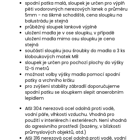
spodní patka malá, sloupek je určen pro výplň
pěti vodorovných nerezových lanek o průměru
5mm - na šikmé schodiště, cena sloupku na
balustrádu je stejná
průběžný sloupek lankové výplně
uložení madla je v ose sloupku, v případě
uložení madla mimo osu sloupku je cena
stejná
součástí sloupku jsou šroubky do madla a 3 ks
kloboukových matek M8
sloupek je určen pro pochozí plochy do výšky
12-ti metrů
možnost volby výšky madla pomocí spodní
patky a vrchního krčku
pro zvýšení stability zábradlí doporučujeme
spodní patku se sloupkem slepit anaerobním
lepidlem
AISI 304 nerezová ocel odolná proti vodě,
vodní páře, vlhkosti vzduchu. Vhodná pro
použití v interiérech i exteriérech. Není vhodná
do agresivního prostředí (bazény, v blízkosti
průmyslových objektů, atd.)
AISI 316 nerezová ocel odolná proti vodě, vodní