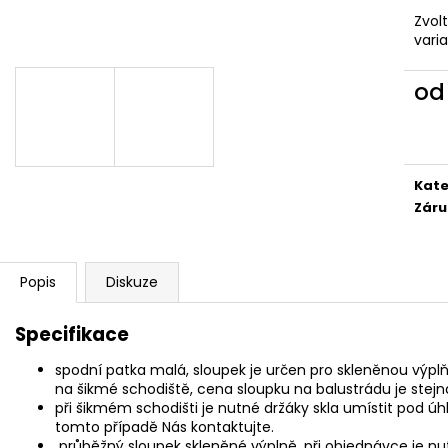
Zvol
vari
o
Měr
cena
Kate
Záru
Popis
Diskuze
Specifikace
spodní patka malá, sloupek je určen pro skleněnou vý
na šikmé schodiště, cena sloupku na balustrádu je stej
při šikmém schodišti je nutné držáky skla umístit pod ú
tomto případě Nás kontaktujte.
průběžný sloupek skleněné výplně, při objednávce je nut