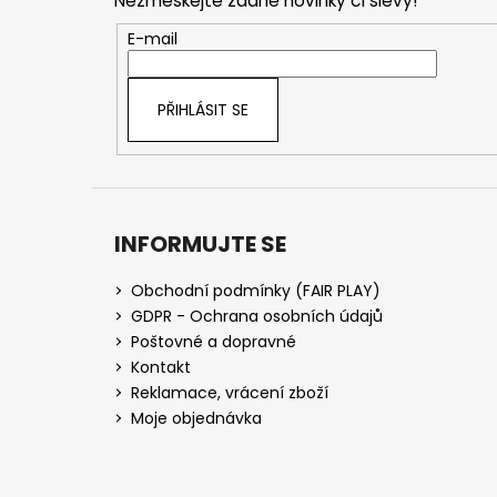
Nezmeškejte žádné novinky či slevy!
a
t
E-mail
í
PŘIHLÁSIT SE
INFORMUJTE SE
Obchodní podmínky (FAIR PLAY)
GDPR - Ochrana osobních údajů
Poštovné a dopravné
Kontakt
Reklamace, vrácení zboží
Moje objednávka