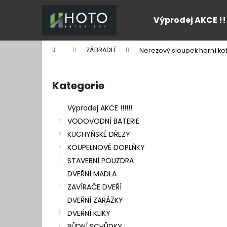
K
Přejít
na
o
Výprodej AKCE !!
obsah
Zpět
Zpět
š
do
do
í
Domů
ZÁBRADLÍ
Nerezový sloupek horní kot
k
obchodu
obchodu
P
o
Kategorie
Přeskočit
s
kategorie
t
Výprodej AKCE !!!!!!
r
VODOVODNÍ BATERIE
a
KUCHYŇSKÉ DŘEZY
n
KOUPELNOVÉ DOPLŇKY
n
STAVEBNÍ POUZDRA
í
DVEŘNÍ MADLA
p
ZAVÍRAČE DVEŘÍ
a
DVEŘNÍ ZARÁŽKY
n
DVEŘNÍ KLIKY
e
PŮDNÍ SCHŮDKY