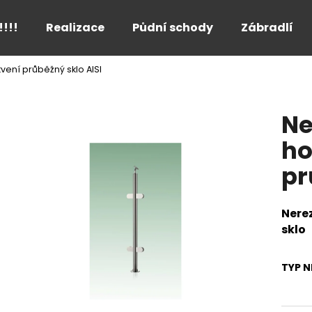
!!!!
Realizace
Půdní schody
Zábradlí
vení průběžný sklo AISI
Co potřebujete najít?
Ne
HLEDAT
ho
pr
Doporučujeme
Nere
sklo
TYP N