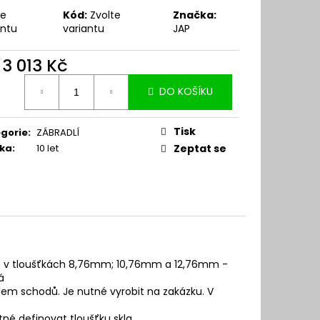
te
Kód:
Zvolte
Značka:
antu
variantu
JAP
d
3 013 Kč
ná
DO KOŠÍKU
:
Tisk
gorie
:
ZÁBRADLÍ
ka
:
10 let
Zeptat se
plň v tloušťkách 8,76mm; 10,76mm a 12,76mm -
ná
hlem schodů. Je nutné vyrobit na zakázku. V
né definovat tloušťku skla