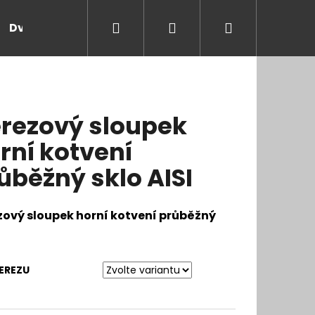
Hledat
Přihlášení
Nákupní
Dveře a zárubně
Kontakt
Blog
Rady
košík
rezový sloupek
rní kotvení
ůběžný sklo AISI
zový sloupek horní kotvení průběžný
EREZU