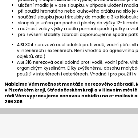
uložení madla je v ose sloupku, v případě uložení madl
při použití hranatého nebo kruhového držáku na sklo je
součástí sloupku jsou i šroubky do madla a 3 ks klobo
sloupek je určen pro pochozí plochy do výšky 12-ti metr
možnost volby výšky madla pomocí spodní patky a vrc
pro zvýšení stability zábradlí doporučujeme spodní pat
AISI 304 nerezová ocel odolná proti vodě, vodní páře, vl
v interiérech i exteriérech. Není vhodná do agresivního 
objektů, atd.)
AISI 316 nerezová ocel odolná proti vodě, vodní páře, vl
organickým kyselinám. Díky zvýšenému obsahu molybdenu
použití v interiérech i exteriérech. Vhodná i pro použití 
​Nabízíme Vám možnost montáže nerezového zábradlí. 
v Plzeňském kraji, Středočeském kraji a
v Hlavním městě
rádi Vám vypracujeme cenovou nabídku na e-mailové a
296 305