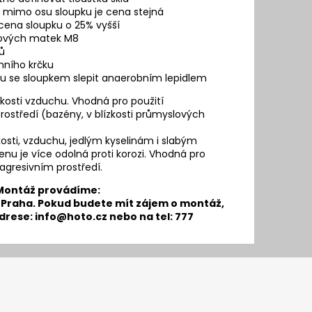
a mimo osu sloupku je cena stejná
 cena sloupku o 25% vyšší
ukových matek M8
ů
hního krčku
ku se sloupkem slepit anaerobním lepidlem
hkosti vzduchu. Vhodná pro použití
prostředí (bazény, v blízkosti průmyslových
hkosti, vzduchu, jedlým kyselinám i slabým
 je více odolná proti korozi. Vhodná pro
v agresivním prostředí.
Montáž provádíme:
 Praha. Pokud budete mít zájem o montáž,
drese:
info@hoto.cz
nebo na tel: 777