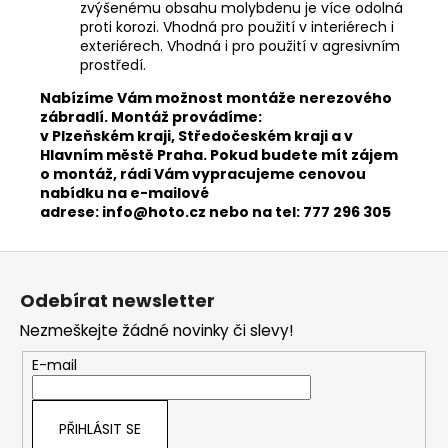
zvýšenému obsahu molybdenu je více odolná
proti korozi. Vhodná pro použití v interiérech i
exteriérech. Vhodná i pro použití v agresivním
prostředí.
​​Nabízíme Vám možnost montáže nerezového
zábradlí. Montáž provádíme:
v Plzeňském kraji, Středočeském kraji a v
Hlavním městě Praha. Pokud budete mít zájem
o montáž, rádi Vám vypracujeme cenovou
nabídku na e-mailové
adrese:
info@hoto.cz
nebo na tel: 777 296 305
Z
á
Odebírat newsletter
p
Nezmeškejte žádné novinky či slevy!
a
t
E-mail
í
PŘIHLÁSIT SE