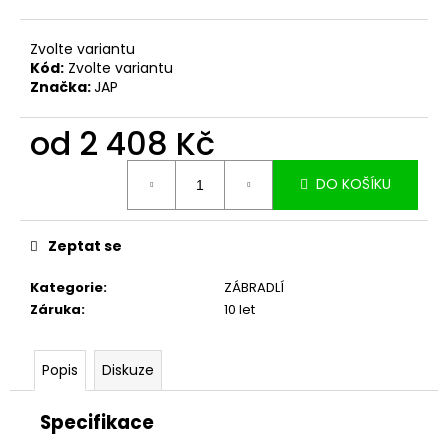
č
u
j
Zvolte variantu
e
Kód:
Zvolte variantu
Značka:
JAP
m
e
od
2 408 Kč
Měrná
DO KOŠÍKU
cena:
Zeptat se
Kategorie
:
ZÁBRADLÍ
Záruka
:
10 let
Popis
Diskuze
Specifikace