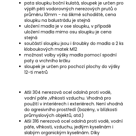
pata sloupku boční kulatá, sloupek je určen pro
výplň pěti vodorovných nerezových prutů o
průměru 10mm - na šikmé schodiště, cena
sloupku na balustrádu je stejná
uložení madla je v ose sloupku, v případě
uložení madla mimo osu sloupku je cena
stejná
součástí sloupku jsou i šroubky do madla a 2 ks
kloboukových matek M12
možnost volby výšky madla pomocí spodní
paty a vrchního krčku
sloupek je určen pro pochozí plochy do výšky
12-ti metrů
AISI 304 nerezová ocel odolná proti vodě,
vodní páře ,vlhkosti vzduchu. Vhodná pro
použití v interiérech i exteriérech. Není vhodná
do agresivního prostředí (bazény, v blízkosti
průmyslových objektů, atd.)
AISI 316 nerezová ocel odolná proti vodě, vodní
páře, vlhkosti, vzduchu, jedlým kyselinám i
slabým organickým kyselinám. Díky