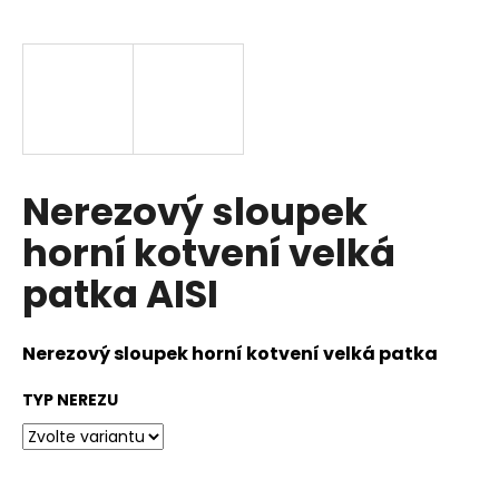
a
j
í
t
?
Nerezový sloupek
horní kotvení velká
HLEDAT
patka AISI
D
Nerezový sloupek horní kotvení velká patka
o
TYP NEREZU
p
o
r
u