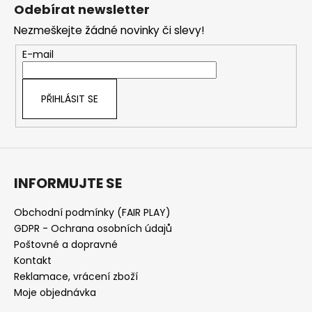
á
Odebírat newsletter
p
Nezmeškejte žádné novinky či slevy!
a
t
E-mail
í
PŘIHLÁSIT SE
INFORMUJTE SE
Obchodní podmínky (FAIR PLAY)
GDPR - Ochrana osobních údajů
Poštovné a dopravné
Kontakt
Reklamace, vrácení zboží
Moje objednávka