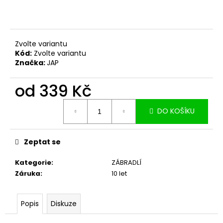
č
u
j
e
m
Zvolte variantu
Kód:
Zvolte variantu
e
Značka:
JAP
od
339 Kč
Měrná
DO KOŠÍKU
cena:
Zeptat se
Kategorie
:
ZÁBRADLÍ
Záruka
:
10 let
Popis
Diskuze