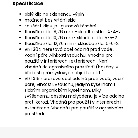
Specifikace
oblý klip na skleněnou výplň
možnost bez vrtání skla
součást klipu je i gumové těsnění
tloušťka skla: 8,76 mm - skladba skla : 4-4-2
tloušťka skla:10,76 mm- skladba skla: 5-5-2
tloušťka skla: 12,76 mm- skladba skla: 6-6-2
AISI 304 nerezová ocel odolná proti vodě ,
vodní páře ,vlhkosti vzduchu. Vhodná pro
použití v interiérech i exteriérech . Není
vhodná do agresivního prostředí (bazény, v
blízkosti průmyslových objektů ,atd..)
AISI 316 nerezová ocel odolná proti vodě, vodní
páře, vlhkosti, vzduchu, jedlým kyselinám i
slabým organickým kyselinám. Díky
zvýšenému obsahu molybdenu je více odolná
proti korozi. Vhodná pro použití v interiérech i
exteriérech. Vhodná i pro použití v agresivním
prostředí.
Z