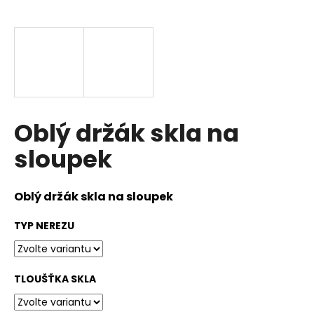
a
j
í
t
?
Oblý držák skla na
sloupek
HLEDAT
Oblý držák skla na sloupek
D
TYP NEREZU
o
p
o
TLOUŠŤKA SKLA
r
u