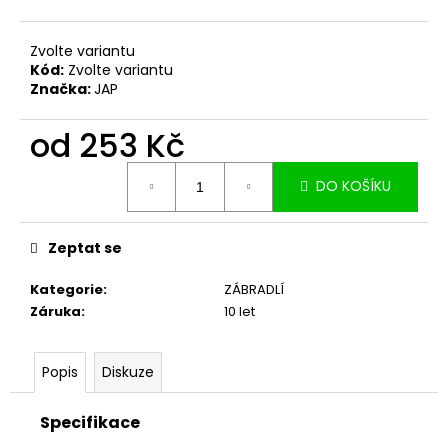
č
u
j
Zvolte variantu
e
Kód:
Zvolte variantu
m
Značka:
JAP
e
od
253 Kč
Měrná
DO KOŠÍKU
cena:
Zeptat se
Kategorie
:
ZÁBRADLÍ
Záruka
:
10 let
Popis
Diskuze
Specifikace