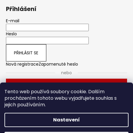
Přihlášení
E-mail
Heslo
PŘIHLÁSIT SE
Nová registrace
Zapomenuté heslo
nebo
Přihlásit se přes Seznam
Tento web používá soubory cookie. Dalším
procházením tohoto webu vyjadřujete souhlas s
jejich používáním.
Dveřní kování
Stavební pouzdro
Nastavení
Vytvořil Shoptet