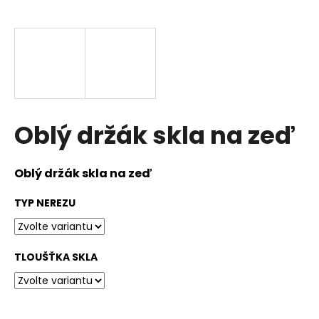
a
j
í
t
?
Oblý držák skla na zeď
HLEDAT
Oblý držák skla na zeď
TYP NEREZU
D
o
p
TLOUŠŤKA SKLA
o
r
u