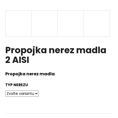
a
j
í
t
?
Propojka nerez madla
2 AISI
HLEDAT
Propojka nerez madla
D
TYP NEREZU
o
p
o
r
u