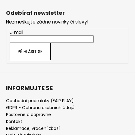
Z
á
Odebírat newsletter
p
Nezmeškejte žádné novinky či slevy!
a
t
E-mail
í
PŘIHLÁSIT SE
INFORMUJTE SE
Obchodní podmínky (FAIR PLAY)
GDPR - Ochrana osobních údajů
Poštovné a dopravné
Kontakt
Reklamace, vrácení zboží