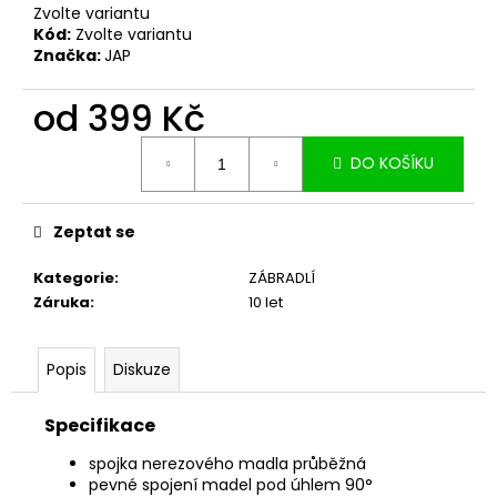
č
Zvolte variantu
u
Kód:
Zvolte variantu
j
Značka:
JAP
e
m
od
399 Kč
e
Měrná
DO KOŠÍKU
cena:
Zeptat se
Kategorie
:
ZÁBRADLÍ
Záruka
:
10 let
Popis
Diskuze
Specifikace
spojka nerezového madla průběžná
pevné spojení madel pod úhlem 90°