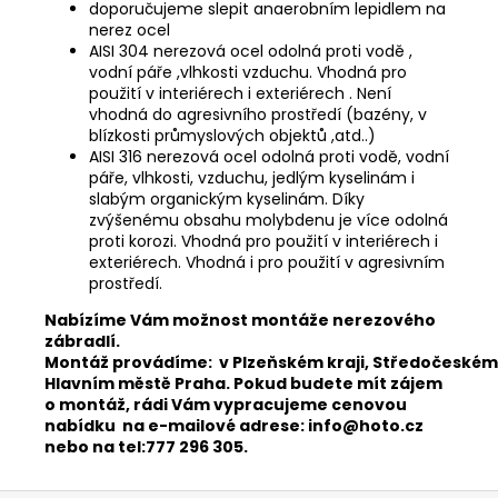
doporučujeme slepit anaerobním lepidlem na
nerez ocel
AISI 304 nerezová ocel odolná proti vodě ,
vodní páře ,vlhkosti vzduchu. Vhodná pro
použití v interiérech i exteriérech . Není
vhodná do agresivního prostředí (bazény, v
blízkosti průmyslových objektů ,atd..)
AISI 316 nerezová ocel odolná proti vodě, vodní
páře, vlhkosti, vzduchu, jedlým kyselinám i
slabým organickým kyselinám. Díky
zvýšenému obsahu molybdenu je více odolná
proti korozi. Vhodná pro použití v interiérech i
exteriérech. Vhodná i pro použití v agresivním
prostředí.
​Nabízíme Vám možnost montáže nerezového
zábradlí.
Montáž provádíme: v Plzeňském kraji, Středočeském 
Hlavním městě Praha. Pokud budete mít zájem
o montáž, rádi Vám vypracujeme cenovou
nabídku na e-mailové adrese: info@hoto.cz
nebo na tel:777 296 305.