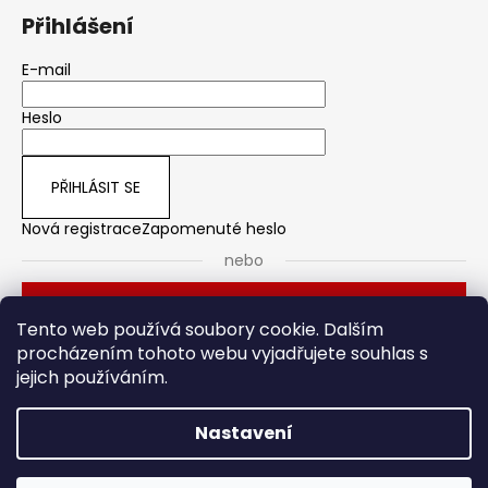
Přihlášení
E-mail
Heslo
PŘIHLÁSIT SE
Nová registrace
Zapomenuté heslo
nebo
Přihlásit se přes Seznam
Tento web používá soubory cookie. Dalším
procházením tohoto webu vyjadřujete souhlas s
jejich používáním.
Dveřní kování
Stavební pouzdro
Nastavení
Vytvořil Shoptet