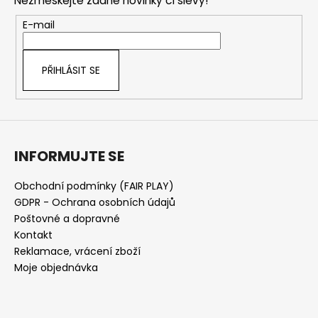
Nezmeškejte žádné novinky či slevy!
a
t
E-mail
í
PŘIHLÁSIT SE
INFORMUJTE SE
Obchodní podmínky (FAIR PLAY)
GDPR - Ochrana osobních údajů
Poštovné a dopravné
Kontakt
Reklamace, vrácení zboží
Moje objednávka