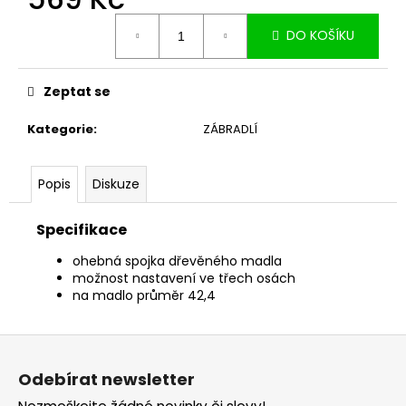
č
u
Měrná
DO KOŠÍKU
cena:
j
e
m
Zeptat se
e
Kategorie
:
ZÁBRADLÍ
Popis
Diskuze
Specifikace
ohebná spojka dřevěného madla
možnost nastavení ve třech osách
na madlo průměr 42,4
Z
á
Odebírat newsletter
p