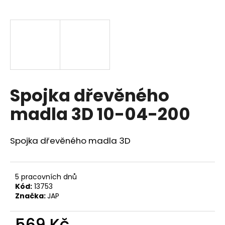
a
j
í
t
?
Spojka dřevěného
madla 3D 10-04-200
HLEDAT
Spojka dřevěného madla 3D
D
o
5 pracovních dnů
p
Kód:
13753
o
Značka:
JAP
r
u
569 Kč