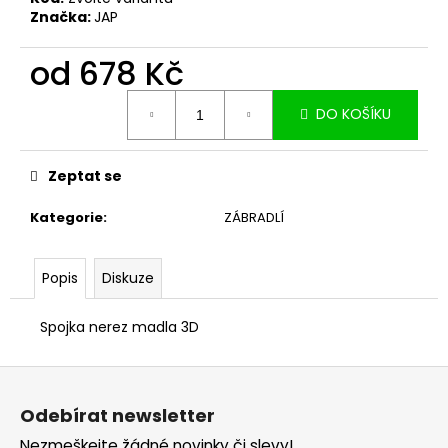
č
Značka:
JAP
u
j
od
678 Kč
e
m
Měrná
e
DO KOŠÍKU
cena:
Zeptat se
Kategorie
:
ZÁBRADLÍ
Popis
Diskuze
Spojka nerez madla 3D
Z
á
Odebírat newsletter
p
Nezmeškejte žádné novinky či slevy!