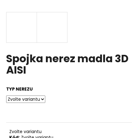
a
j
í
t
?
Spojka nerez madla 3D
AISI
HLEDAT
TYP NEREZU
D
o
p
o
r
u
Zvolte variantu
Kód:
Zvolte variantu