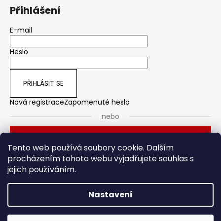
Přihlášení
E-mail
Heslo
PŘIHLÁSIT SE
Nová registrace
Zapomenuté heslo
nebo
Přihlásit se přes Seznam
Tento web používá soubory cookie. Dalším
procházením tohoto webu vyjadřujete souhlas s
jejich používáním.
Dveřní kování
Stavební pouzdro
Nastavení
Vytvořil Shoptet