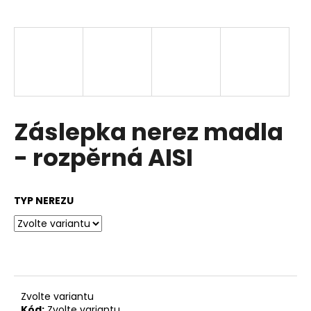
a
j
í
t
?
Záslepka nerez madla
- rozpěrná AISI
HLEDAT
TYP NEREZU
D
o
p
o
r
u
Zvolte variantu
Kód:
Zvolte variantu