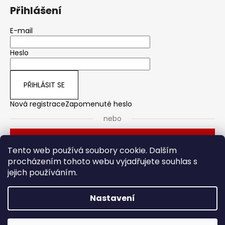
Přihlášení
E-mail
Heslo
PŘIHLÁSIT SE
Nová registrace
Zapomenuté heslo
nebo
Přihlásit se přes Seznam
Tento web používá soubory cookie. Dalším
procházením tohoto webu vyjadřujete souhlas s
jejich používáním.
Dveřní kování
Stavební pouzdro
Nastavení
Vytvořil Shoptet