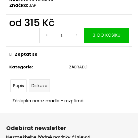
č
Značka:
JAP
u
j
od
315 Kč
e
m
Měrná
e
DO KOŠÍKU
cena:
Zeptat se
Kategorie
:
ZÁBRADLÍ
Popis
Diskuze
Záslepka nerez madla - rozpěrná
Z
á
Odebírat newsletter
p
Nezmeškejte žádné novinky či slevy!