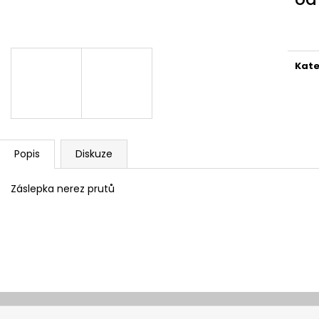
Měr
cena
Kate
Popis
Diskuze
Záslepka nerez prutů