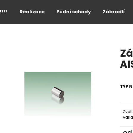
!!!!
Realizace
Půdní schody
Zábradlí
Co potřebujete najít?
Zá
HLEDAT
AI
Doporučujeme
TYP N
Zvol
vari
o