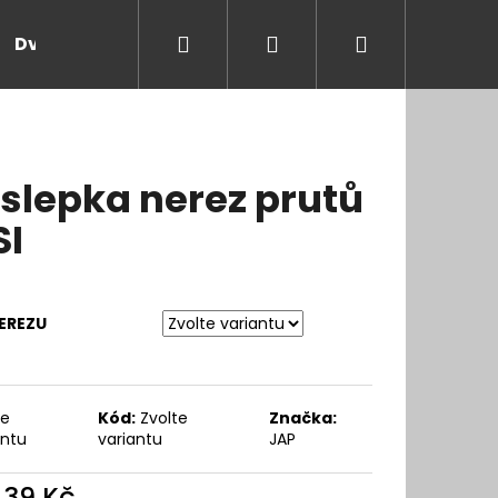
Hledat
Přihlášení
Nákupní
Dveře a zárubně
Kontakt
Blog
Rady
košík
slepka nerez prutů
SI
EREZU
te
Kód:
Zvolte
Značka:
antu
variantu
JAP
d
39 Kč