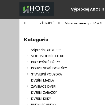
K
Přejít
na
o
Výprodej AKCE !!
obsah
Zpět
Zpět
š
do
do
í
Domů
ZÁBRADLÍ
Záslepka nerez prutů AISI
k
obchodu
obchodu
P
o
Kategorie
Přeskočit
s
kategorie
t
Výprodej AKCE !!!!!!
r
VODOVODNÍ BATERIE
a
KUCHYŇSKÉ DŘEZY
n
KOUPELNOVÉ DOPLŇKY
n
STAVEBNÍ POUZDRA
í
DVEŘNÍ MADLA
p
ZAVÍRAČE DVEŘÍ
a
DVEŘNÍ ZARÁŽKY
n
DVEŘNÍ KLIKY
e
PŮDNÍ SCHŮDKY