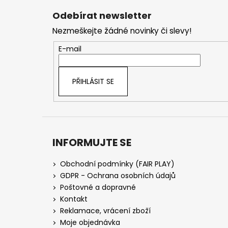
á
Odebírat newsletter
p
Nezmeškejte žádné novinky či slevy!
a
t
E-mail
í
PŘIHLÁSIT SE
INFORMUJTE SE
Obchodní podmínky (FAIR PLAY)
GDPR - Ochrana osobních údajů
Poštovné a dopravné
Kontakt
Reklamace, vrácení zboží
Moje objednávka