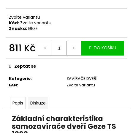
č
u
j
Zvolte variantu
e
Kód:
Zvolte variantu
m
Značka:
GEZE
e
811 Kč
DO KOŠÍKU
Měrná
cena:
Zeptat se
Kategorie
:
ZAVÍRAČE DVEŘÍ
EAN
:
Zvolte variantu
Popis
Diskuze
Základní charakteristika
samozavírače dveří Geze TS