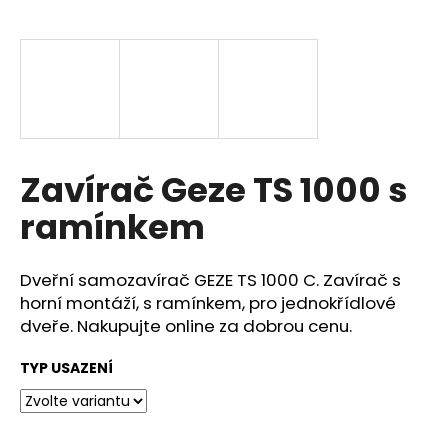
a
j
í
t
?
Zavírač Geze TS 1000 s
ramínkem
HLEDAT
Dveřní samozavírač GEZE TS 1000 C. Zavírač s
horní montáží, s ramínkem, pro jednokřídlové
D
dveře. Nakupujte online za dobrou cenu.
o
p
TYP USAZENÍ
o
r
u