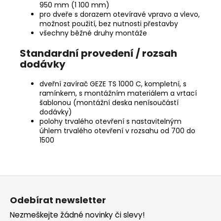
950 mm (1 100 mm)
pro dveře s dorazem otevíravé vpravo a vlevo,
možnost použití, bez nutnosti přestavby
všechny běžné druhy montáže
Standardní provedení / rozsah
dodávky
dveřní zavírač GEZE TS 1000 C, kompletní, s
ramínkem, s montážním materiálem a vrtací
šablonou (montážní deska nenísoučástí
dodávky)
polohy trvalého otevření s nastavitelným
úhlem trvalého otevření v rozsahu od 700 do
1500
Z
á
Odebírat newsletter
p
Nezmeškejte žádné novinky či slevy!
a