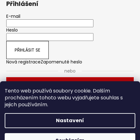
Přihlášení
E-mail
Heslo
PŘIHLÁSIT SE
Nová registrace
Zapomenuté heslo
nebo
Přihlásit se přes Seznam
Tento web používá soubory cookie. Dalším
procházením tohoto webu vyjadřujete souhlas s
jejich používáním.
Dveřní kování
Stavební pouzdro
Nastavení
Vytvořil Shoptet