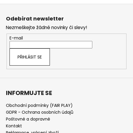
Z
á
Odebírat newsletter
p
Nezmeškejte žádné novinky či slevy!
a
t
E-mail
í
PŘIHLÁSIT SE
INFORMUJTE SE
Obchodní podmínky (FAIR PLAY)
GDPR - Ochrana osobních údajů
Poštovné a dopravné
Kontakt
Reklamace, vrácení zboží