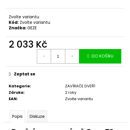
č
u
j
Zvolte variantu
e
Kód:
Zvolte variantu
m
Značka:
GEZE
e
2 033 Kč
Měrná
DO KOŠÍKU
cena:
Zeptat se
Kategorie
:
ZAVÍRAČE DVEŘÍ
Záruka
:
2 roky
EAN
:
Zvolte variantu
Popis
Diskuze