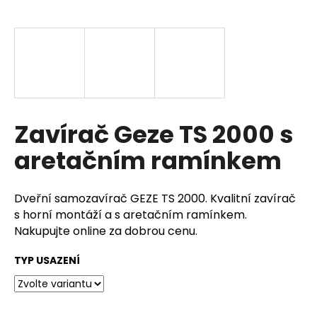
a
j
í
t
?
Zavírač Geze TS 2000 s
aretačním ramínkem
HLEDAT
Dveřní samozavírač GEZE TS 2000. Kvalitní zavírač
s horní montáží a s aretačním ramínkem.
D
Nakupujte online za dobrou cenu.
o
p
TYP USAZENÍ
o
r
u