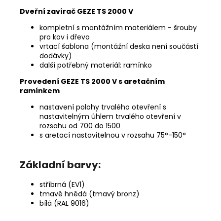
Dveřní zavírač GEZE TS 2000 V
kompletní s montážním materiálem - šrouby
pro kov i dřevo
vrtací šablona (montážní deska není součástí
dodávky)
další potřebný materiál: ramínko
Provedení GEZE TS 2000 V s aretačním
ramínkem
nastavení polohy trvalého otevření s
nastavitelným úhlem trvalého otevření v
rozsahu od 700 do 1500
s aretací nastavitelnou v rozsahu 75°-150°
Základní barvy:
stříbrná (EV1)
tmavě hnědá (tmavý bronz)
bílá (RAL 9016)