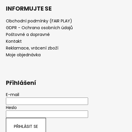
a
INFORMUJTE SE
j
í
Obchodní podmínky (FAIR PLAY)
GDPR - Ochrana osobních údajů
t
Poštovné a dopravné
?
Kontakt
Reklamace, vrácení zboží
Moje objednávka
HLEDAT
Přihlášení
D
E-mail
o
p
Heslo
o
r
u
PŘIHLÁSIT SE