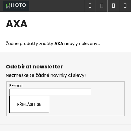
K
Přejít
Hledat
Náku
M
Přihlášen
na
o
obsah
Zpět
Zpět
košík
š
AXA
í
C
k
o
Žádné produkty značky
AXA
nebyly nalezeny...
p
o
Z
t
á
Odebírat newsletter
ř
p
Nezmeškejte žádné novinky či slevy!
e
a
b
t
E-mail
u
í
j
PŘIHLÁSIT SE
e
t
e
n