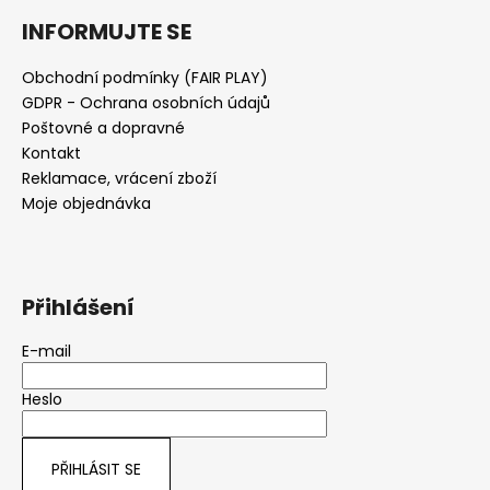
a
INFORMUJTE SE
j
í
Obchodní podmínky (FAIR PLAY)
GDPR - Ochrana osobních údajů
t
Poštovné a dopravné
?
Kontakt
Reklamace, vrácení zboží
Moje objednávka
HLEDAT
Přihlášení
D
E-mail
o
p
Heslo
o
r
u
PŘIHLÁSIT SE