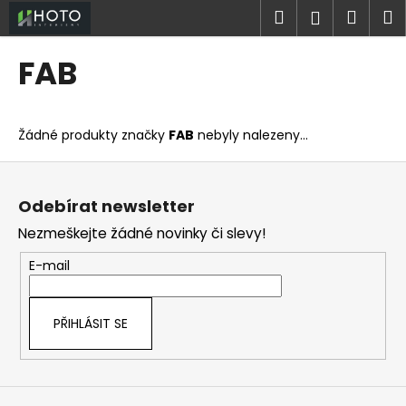
K
Přejít
Hledat
Náku
M
Přihlášen
na
o
obsah
Zpět
Zpět
košík
š
FAB
í
C
k
o
Žádné produkty značky
FAB
nebyly nalezeny...
p
o
Z
t
á
Odebírat newsletter
ř
p
Nezmeškejte žádné novinky či slevy!
e
a
b
t
E-mail
u
í
j
PŘIHLÁSIT SE
e
t
e
n