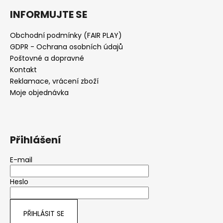
a
INFORMUJTE SE
j
í
Obchodní podmínky (FAIR PLAY)
GDPR - Ochrana osobních údajů
t
Poštovné a dopravné
?
Kontakt
Reklamace, vrácení zboží
Moje objednávka
HLEDAT
Přihlášení
D
E-mail
o
p
Heslo
o
r
u
PŘIHLÁSIT SE