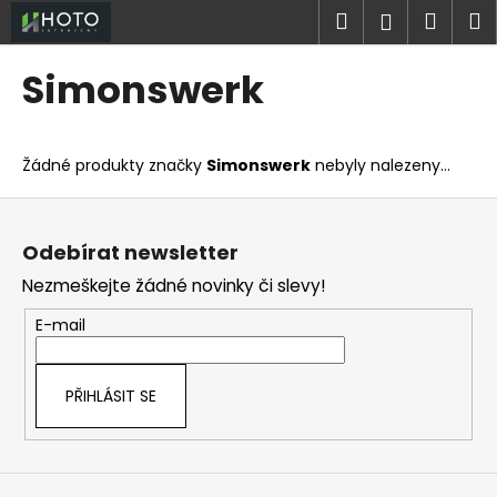
K
Přejít
Hledat
Náku
M
Přihlášen
na
o
obsah
Zpět
Zpět
košík
š
Simonswerk
í
C
k
o
Žádné produkty značky
Simonswerk
nebyly nalezeny...
p
o
Z
t
á
Odebírat newsletter
ř
p
Nezmeškejte žádné novinky či slevy!
e
a
b
t
E-mail
u
í
j
PŘIHLÁSIT SE
e
t
e
n