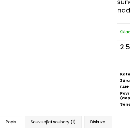
sun
nad
Skl
2 
Měr
cena
Kate
Záru
EAN
:
Povr
(dop
Séri
Popis
Související soubory (1)
Diskuze