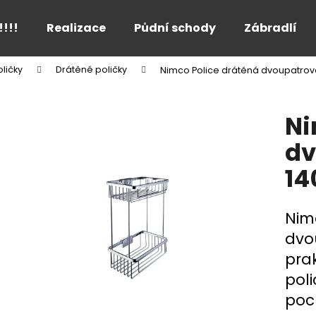
!!!!
Realizace
Půdní schody
Zábradlí
ličky
Drátěné poličky
Nimco Police drátěná dvoupatrová
Co potřebujete najít?
Ni
HLEDAT
dv
14
Doporučujeme
Nim
dvo
pra
pol
poc