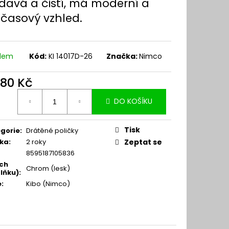
davá a čistí, má moderní a
časový vzhled.
adem
Kód:
KI 14017D-26
Značka:
Nimco
580 Kč
ná
DO KOŠÍKU
:
Tisk
gorie
:
Drátěné poličky
ka
:
2 roky
Zeptat se
8595187105836
ch
Chrom (lesk)
lňku)
:
e
:
Kibo (Nimco)