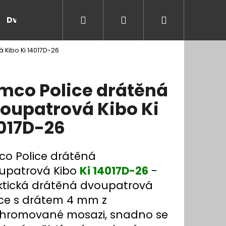
Hledat
Přihlášení
Nákupní
Dveře a zárubně
Kontakt
Blog
Rady
 Kibo Ki 14017D-26
košík
mco Police drátěná
oupatrová Kibo Ki
017D-26
co Police drátěná
upatrová Kibo
Ki 14017D-26
-
ktická drátěná dvoupatrová
ice s drátem 4 mm z
hromované mosazi, snadno se