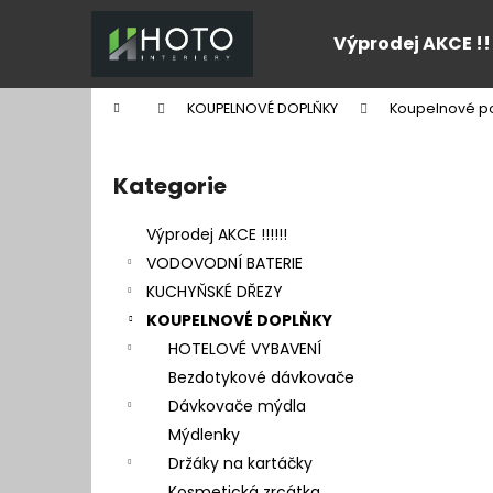
K
Přejít
na
o
Výprodej AKCE !!
obsah
Zpět
Zpět
š
do
do
í
Domů
KOUPELNOVÉ DOPLŇKY
Koupelnové po
k
obchodu
obchodu
P
o
Kategorie
Přeskočit
s
kategorie
t
Výprodej AKCE !!!!!!
r
VODOVODNÍ BATERIE
a
KUCHYŇSKÉ DŘEZY
n
KOUPELNOVÉ DOPLŇKY
n
HOTELOVÉ VYBAVENÍ
í
Bezdotykové dávkovače
p
Dávkovače mýdla
a
Mýdlenky
n
Držáky na kartáčky
e
Kosmetická zrcátka