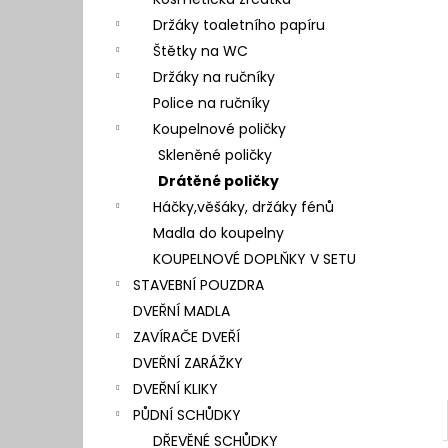
l
Držáky toaletního papíru
Štětky na WC
Držáky na ručníky
Police na ručníky
Koupelnové poličky
Skleněné poličky
Drátěné poličky
Háčky,věšáky, držáky fénů
Madla do koupelny
KOUPELNOVÉ DOPLŇKY V SETU
STAVEBNÍ POUZDRA
DVEŘNÍ MADLA
ZAVÍRAČE DVEŘÍ
DVEŘNÍ ZARÁŽKY
DVEŘNÍ KLIKY
PŮDNÍ SCHŮDKY
DŘEVĚNÉ SCHŮDKY