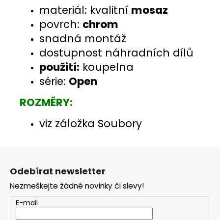
materiál: kvalitní
mosaz
povrch:
chrom
snadná montáž
dostupnost náhradních dílů
použití:
koupelna
série:
Open
ROZMĚRY:
viz záložka Soubory
Z
á
Odebírat newsletter
p
Nezmeškejte žádné novinky či slevy!
a
t
E-mail
í