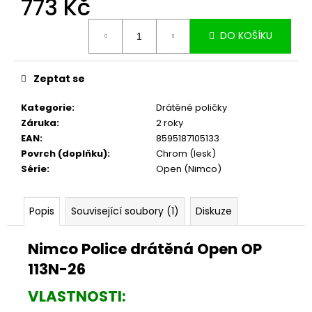
773 Kč
č
u
Měrná
j
DO KOŠÍKU
cena:
e
m
e
Zeptat se
Kategorie
:
Drátěné poličky
Záruka
:
2 roky
EAN
:
8595187105133
Povrch (doplňku)
:
Chrom (lesk)
Série
:
Open (Nimco)
Popis
Související soubory (1)
Diskuze
Nimco Police drátěná Open OP
113N-26
VLASTNOSTI: