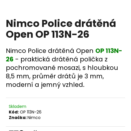
a
j
Nimco Police drátěná
í
t
Open OP 113N-26
?
Nimco Police drátěná Open
OP 113N-
26
- praktická drátěná polička z
pochromované mosazi, s hloubkou
HLEDAT
8,5 mm, průměr drátů je 3 mm,
moderní a jemný vzhled.
D
o
p
Skladem
o
Kód:
OP 113N-26
Značka:
Nimco
r
u