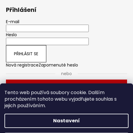
Přihlášení
E-mail
Heslo
PŘIHLÁSIT SE
Nová registrace
Zapomenuté heslo
nebo
Přihlásit se přes Seznam
Tento web používá soubory cookie. Dalším
procházením tohoto webu vyjadřujete souhlas s
jejich používáním.
Dveřní kování
Stavební pouzdro
Nastavení
Vytvořil Shoptet