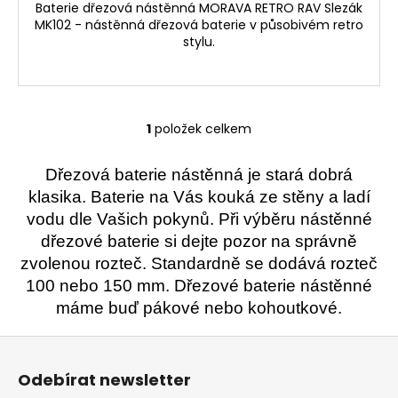
č
Baterie dřezová nástěnná MORAVA RETRO RAV Slezák
u
MK102 - nástěnná dřezová baterie v působivém retro
j
stylu.
e
m
e
1
položek celkem
O
v
l
Dřezová baterie nástěnná je stará dobrá
á
klasika. Baterie na Vás kouká ze stěny a ladí
d
vodu dle Vašich pokynů. Při výběru nástěnné
a
dřezové baterie si dejte pozor na správně
c
zvolenou rozteč. Standardně se dodává rozteč
í
100 nebo 150 mm. Dřezové baterie nástěnné
p
máme buď pákové nebo kohoutkové.
r
v
Z
k
á
y
Odebírat newsletter
p
v