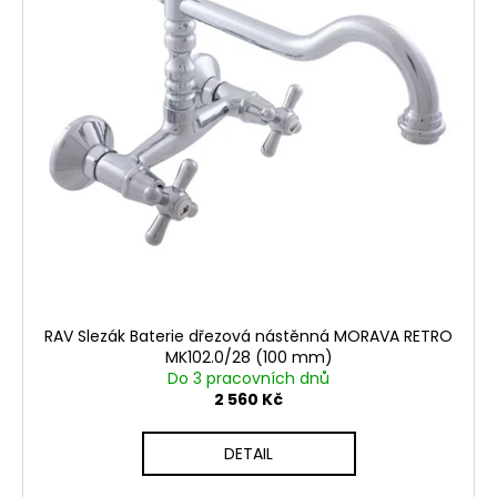
k
p
a
t
r
j
ů
o
í
d
t
u
?
k
t
ů
HLEDAT
RAV Slezák Baterie dřezová nástěnná MORAVA RETRO
D
MK102.0/28 (100 mm)
o
Do 3 pracovních dnů
p
2 560 Kč
o
r
DETAIL
u