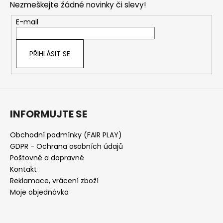
Nezmeškejte žádné novinky či slevy!
ý
a
p
t
E-mail
i
í
s
u
PŘIHLÁSIT SE
INFORMUJTE SE
Obchodní podmínky (FAIR PLAY)
GDPR - Ochrana osobních údajů
Poštovné a dopravné
Kontakt
Reklamace, vrácení zboží
Moje objednávka