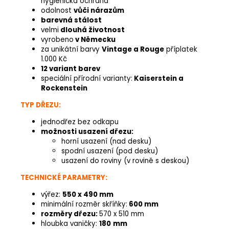
hygienická ochrana
odolnost
vůči nárazům
barevná stálost
velmi
dlouhá životnost
vyrobeno
v Německu
za unikátní barvy
Vintage a Rouge
příplatek
1.000 Kč
12 variant barev
speciální přírodní varianty:
Kaiserstein a
Rockenstein
TYP DŘEZU:
jednodřez bez odkapu
možnosti usazení dřezu:
horní usazení (nad desku)
spodní usazení (pod desku)
usazení do roviny (v rovině s deskou)
TECHNICKÉ PARAMETRY:
výřez:
550 x 490 mm
minimální rozměr skříňky:
600 mm
rozměry dřezu:
570 x 510 mm
hloubka vaničky:
180
mm