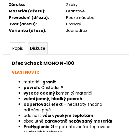
Záruka
:
2 roky
Materiál (dřezu)
:
Granitové
Provedení (dřezu)
:
Pouze nádoba
Tvar (dřezu)
:
Hranatý
Varianta (dřezu)
:
Jednodřez
Popis
Diskuze
Dřez Schock MONO N-100
VLASTNOSTI:
materiál:
granit
povrch:
Cristadur ®
vysoce odolný
kamenitý materiál
velmi jemný, hladký povrch
odperlovací efekt
= nečistoty snadno
odtečou pryč
odolnost
vůči vysokým teplotám
absolutně
zdravotně nezávadný materiál
ProHygienic 21
= patentovaná integrovaná