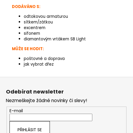
DODÁVÁNO S:
odtokovou armaturou
sítkem/zátkou
excentrem
sifonem
diamantovým vrtákem SB Light
MŮŽE SE HODIT:
poštovné a doprava
jak vybrat dřez
Z
á
Odebírat newsletter
p
Nezmeškejte žádné novinky či slevy!
a
t
E-mail
í
PŘIHLÁSIT SE