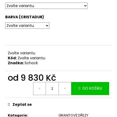
č
u
j
BARVA (CRISTADUR)
e
m
e
Zvolte variantu
Kód:
Zvolte variantu
Značka:
Schock
od
9 830 Kč
Měrná
DO KOŠÍKU
cena:
Zeptat se
Kategorie
:
GRANITOVÉ DŘEZY