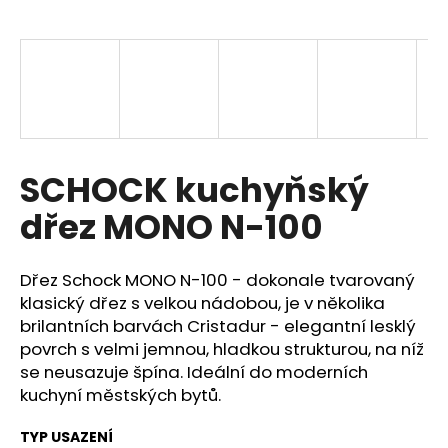
a
j
í
t
?
SCHOCK kuchyňský
dřez MONO N-100
HLEDAT
Dřez Schock MONO N-100 - dokonale tvarovaný
klasický dřez s velkou nádobou, je v několika
D
brilantních barvách Cristadur - elegantní lesklý
o
povrch s velmi jemnou, hladkou strukturou, na níž
p
se neusazuje špína. Ideální do moderních
o
kuchyní městských bytů.
r
u
TYP USAZENÍ