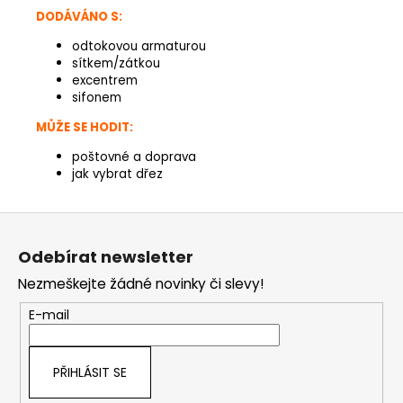
DODÁVÁNO S:
odtokovou armaturou
sítkem/zátkou
excentrem
sifonem
MŮŽE SE HODIT:
poštovné a doprava
jak vybrat dřez
Z
á
Odebírat newsletter
p
Nezmeškejte žádné novinky či slevy!
a
t
E-mail
í
PŘIHLÁSIT SE