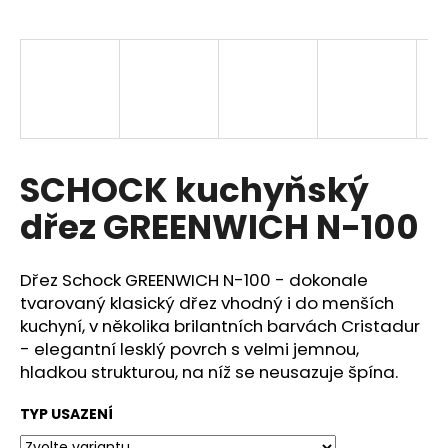
a
j
í
t
?
SCHOCK kuchyňský
dřez GREENWICH N-100
HLEDAT
Dřez Schock GREENWICH N-100 - dokonale
tvarovaný klasický dřez vhodný i do menších
D
kuchyní, v několika brilantních barvách Cristadur
o
- elegantní lesklý povrch s velmi jemnou,
p
hladkou strukturou, na níž se neusazuje špína.
o
r
TYP USAZENÍ
u