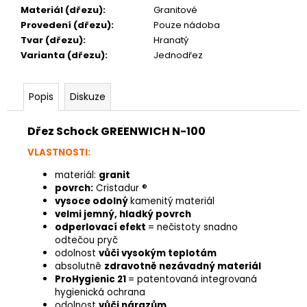
Materiál (dřezu)
:
Granitové
Provedení (dřezu)
:
Pouze nádoba
Tvar (dřezu)
:
Hranatý
Varianta (dřezu)
:
Jednodřez
Popis
Diskuze
Dřez Schock GREENWICH N-100
VLASTNOSTI:
materiál:
granit
povrch:
Cristadur ®
vysoce odolný
kamenitý materiál
velmi jemný, hladký povrch
odperlovací efekt
= nečistoty snadno
odtečou pryč
odolnost
vůči vysokým teplotám
absolutně
zdravotně nezávadný materiál
ProHygienic 21
= patentovaná integrovaná
hygienická ochrana
odolnost
vůči nárazům