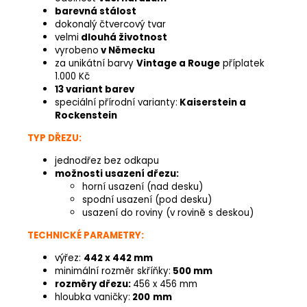
barevná stálost
dokonalý čtvercový tvar
velmi
dlouhá životnost
vyrobeno
v Německu
za unikátní barvy
Vintage a Rouge
příplatek
1.000 Kč
13 variant barev
speciální přírodní varianty:
Kaiserstein a
Rockenstein
TYP DŘEZU:
jednodřez bez odkapu
možnosti usazení dřezu:
horní usazení (nad desku)
spodní usazení (pod desku)
usazení do roviny (v rovině s deskou)
TECHNICKÉ PARAMETRY:
výřez:
442 x 442 mm
minimální rozměr skříňky:
500 mm
rozměry dřezu:
456 x 456 mm
hloubka vaničky:
200
mm