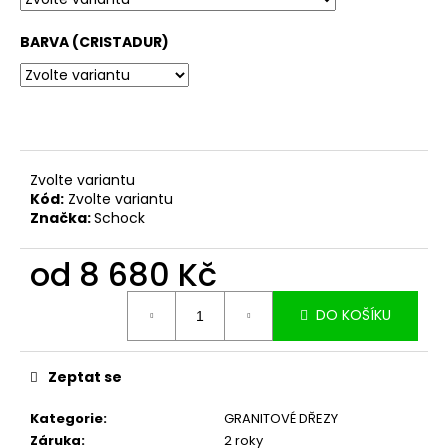
č
u
BARVA (CRISTADUR)
j
e
m
e
Zvolte variantu
Kód:
Zvolte variantu
Značka:
Schock
od
8 680 Kč
Měrná
DO KOŠÍKU
cena:
Zeptat se
Kategorie
:
GRANITOVÉ DŘEZY
Záruka
:
2 roky