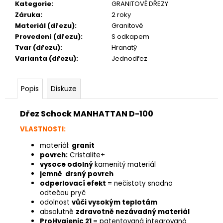
Kategorie
:
GRANITOVÉ DŘEZY
Záruka
:
2 roky
Materiál (dřezu)
:
Granitové
Provedení (dřezu)
:
S odkapem
Tvar (dřezu)
:
Hranatý
Varianta (dřezu)
:
Jednodřez
Popis
Diskuze
Dřez Schock MANHATTAN D-100
VLASTNOSTI:
materiál:
granit
povrch:
Cristalite+
vysoce odolný
kamenitý materiál
jemně drsný povrch
odperlovací efekt
= nečistoty snadno
odtečou pryč
odolnost
vůči vysokým teplotám
absolutně
zdravotně nezávadný materiál
ProHygienic 21
= patentovaná integrovaná