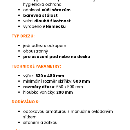
hygienická ochrana
odolnost
vůči nárazům
barevná stálost
velmi
dlouhá životnost
vyrobeno
v Německu
TYP DŘEZU:
jednodřez s odkapem
oboustranný
pro usazení pod nebo na desku
TECHNICKÉ PARAMETRY:
výřez:
630 x 480 mm
minimální rozměr skříňky:
500 mm
rozměry dřezu:
650 x 500 mm
hloubka vaničky:
200 mm
DODÁVÁNO S:
odtokovou armaturou s manuálně ovládaným
sítkem
sifonem a zátkou