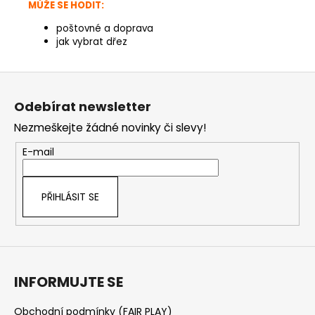
MŮŽE SE HODIT:
poštovné a doprava
jak vybrat dřez
Z
á
Odebírat newsletter
p
Nezmeškejte žádné novinky či slevy!
a
t
E-mail
í
PŘIHLÁSIT SE
INFORMUJTE SE
Obchodní podmínky (FAIR PLAY)