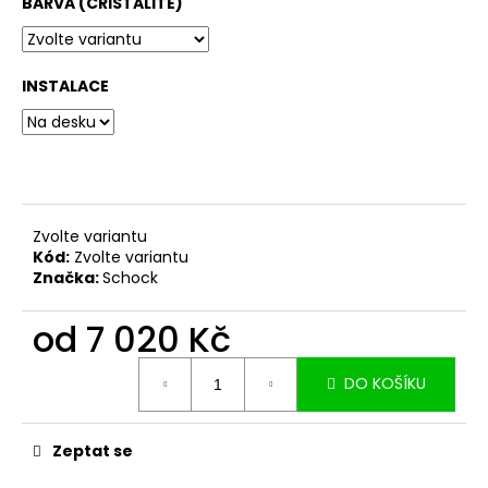
č
BARVA (CRISTALITE)
u
j
e
INSTALACE
m
e
Zvolte variantu
Kód:
Zvolte variantu
Značka:
Schock
od
7 020 Kč
Měrná
DO KOŠÍKU
cena:
Zeptat se