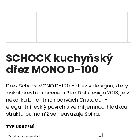
a
j
í
t
?
SCHOCK kuchyňský
dřez MONO D-100
HLEDAT
Dřez Schock MONO D-100 - dřez v designu, který
získal prestižní ocenění Red Dot design 2013, je v
D
několika brilantních barvách Cristadur -
o
elegantní lesklý povrch s velmi jemnou, hladkou
p
strukturou, na níž se neusazuje špína.
o
r
TYP USAZENÍ
u