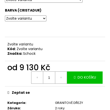
č
u
BARVA (CRISTADUR)
j
e
m
e
Zvolte variantu
Kód:
Zvolte variantu
Značka:
Schock
od
9 130 Kč
Měrná
DO KOŠÍKU
cena:
Zeptat se
Kategorie
:
GRANITOVÉ DŘEZY
Záruka
:
2 roky