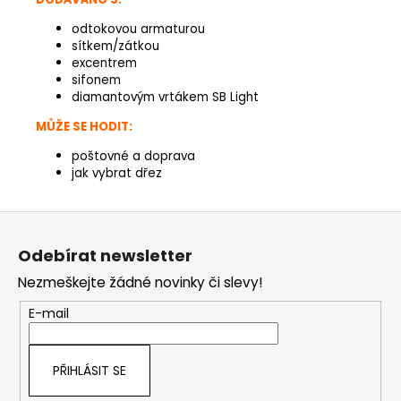
odtokovou armaturou
sítkem/zátkou
excentrem
sifonem
diamantovým vrtákem SB Light
MŮŽE SE HODIT:
poštovné a doprava
jak vybrat dřez
Z
á
Odebírat newsletter
p
Nezmeškejte žádné novinky či slevy!
a
t
E-mail
í
PŘIHLÁSIT SE