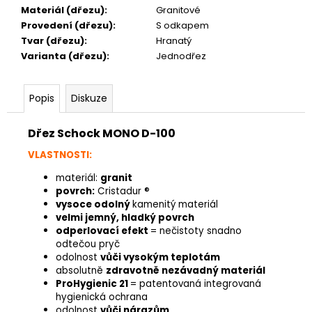
Materiál (dřezu)
:
Granitové
Provedení (dřezu)
:
S odkapem
Tvar (dřezu)
:
Hranatý
Varianta (dřezu)
:
Jednodřez
Popis
Diskuze
Dřez Schock MONO D-100
VLASTNOSTI:
materiál:
granit
povrch:
Cristadur ®
vysoce odolný
kamenitý materiál
velmi jemný, hladký povrch
odperlovací efekt
= nečistoty snadno
odtečou pryč
odolnost
vůči vysokým teplotám
absolutně
zdravotně nezávadný materiál
ProHygienic 21
= patentovaná integrovaná
hygienická ochrana
odolnost
vůči nárazům