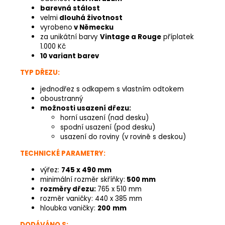
barevná stálost
velmi
dlouhá životnost
vyrobeno
v Německu
za unikátní barvy
Vintage a Rouge
příplatek
1.000 Kč
10 variant barev
TYP DŘEZU:
jednodřez s odkapem s vlastním odtokem
oboustranný
možnosti usazení dřezu:
horní usazení (nad desku)
spodní usazení (pod desku)
usazení do roviny (v rovině s deskou)
TECHNICKÉ PARAMETRY:
výřez:
745 x 490 mm
minimální rozměr skříňky:
500 mm
rozměry dřezu:
765 x 510 mm
rozměr vaničky: 440 x 385 mm
hloubka vaničky:
200
mm
DODÁVÁNO S: