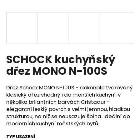
a
j
í
t
?
SCHOCK kuchyňský
dřez MONO N-100S
HLEDAT
Dřez Schock MONO N-100S - dokonale tvarovaný
klasický dřez vhodný i do menších kuchyní, v
D
několika brilantních barvách Cristadur -
o
elegantní lesklý povrch s velmi jemnou, hladkou
p
strukturou, na níž se neusazuje špína. Ideální do
o
moderních kuchyní městských bytů.
r
u
TYP USAZENÍ