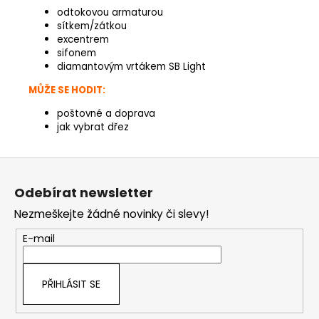
odtokovou armaturou
sítkem/zátkou
excentrem
sifonem
diamantovým vrtákem SB Light
MŮŽE SE HODIT:
poštovné a doprava
jak vybrat dřez
Z
á
Odebírat newsletter
p
Nezmeškejte žádné novinky či slevy!
a
t
E-mail
í
PŘIHLÁSIT SE