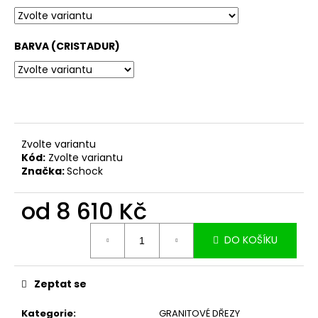
č
u
j
BARVA (CRISTADUR)
e
m
e
Zvolte variantu
Kód:
Zvolte variantu
Značka:
Schock
od
8 610 Kč
Měrná
DO KOŠÍKU
cena:
Zeptat se
Kategorie
:
GRANITOVÉ DŘEZY