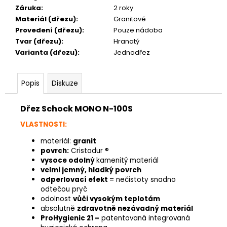
Záruka
:
2 roky
Materiál (dřezu)
:
Granitové
Provedení (dřezu)
:
Pouze nádoba
Tvar (dřezu)
:
Hranatý
Varianta (dřezu)
:
Jednodřez
Popis
Diskuze
Dřez Schock MONO N-100S
VLASTNOSTI:
materiál:
granit
povrch:
Cristadur ®
vysoce odolný
kamenitý materiál
velmi jemný, hladký povrch
odperlovací efekt
= nečistoty snadno
odtečou pryč
odolnost
vůči vysokým teplotám
absolutně
zdravotně nezávadný materiál
ProHygienic 21
= patentovaná integrovaná