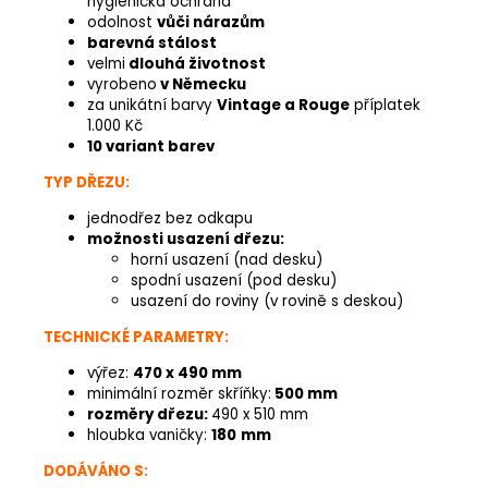
hygienická ochrana
odolnost
vůči nárazům
barevná stálost
velmi
dlouhá životnost
vyrobeno
v Německu
za unikátní barvy
Vintage a Rouge
příplatek
1.000 Kč
10 variant barev
TYP DŘEZU:
jednodřez bez odkapu
možnosti usazení dřezu:
horní usazení (nad desku)
spodní usazení (pod desku)
usazení do roviny (v rovině s deskou)
TECHNICKÉ PARAMETRY:
výřez:
470 x 490 mm
minimální rozměr skříňky:
500 mm
rozměry dřezu:
490 x 510 mm
hloubka vaničky:
180
mm
DODÁVÁNO S: