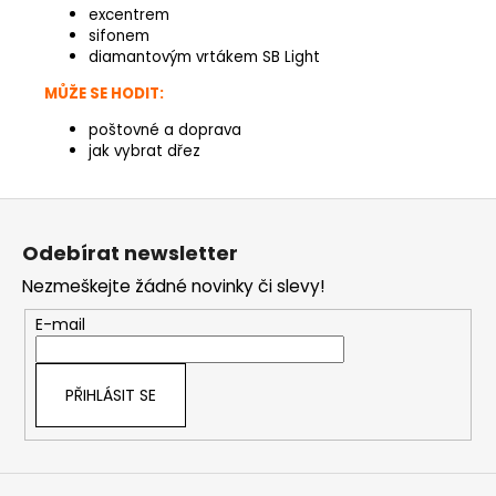
excentrem
sifonem
diamantovým vrtákem SB Light
MŮŽE SE HODIT:
poštovné a doprava
jak vybrat dřez
Z
á
Odebírat newsletter
p
Nezmeškejte žádné novinky či slevy!
a
t
E-mail
í
PŘIHLÁSIT SE