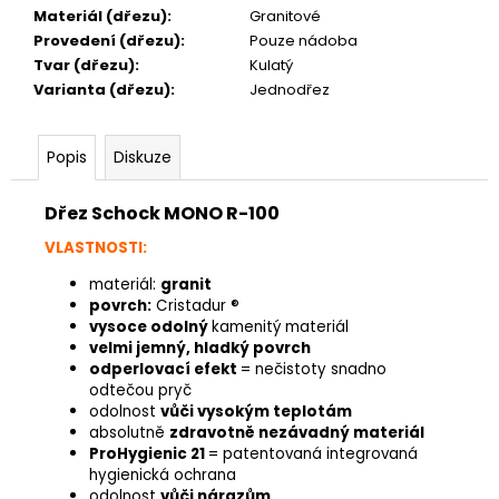
Materiál (dřezu)
:
Granitové
Provedení (dřezu)
:
Pouze nádoba
Tvar (dřezu)
:
Kulatý
Varianta (dřezu)
:
Jednodřez
Popis
Diskuze
Dřez Schock MONO R-100
VLASTNOSTI:
materiál:
granit
povrch:
Cristadur ®
vysoce odolný
kamenitý materiál
velmi jemný, hladký povrch
odperlovací efekt
= nečistoty snadno
odtečou pryč
odolnost
vůči vysokým teplotám
absolutně
zdravotně nezávadný materiál
ProHygienic 21
= patentovaná integrovaná
hygienická ochrana
odolnost
vůči nárazům