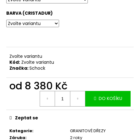
č
u
BARVA (CRISTADUR)
j
e
m
e
Zvolte variantu
Kód:
Zvolte variantu
Značka:
Schock
od
8 380 Kč
Měrná
DO KOŠÍKU
cena:
Zeptat se
Kategorie
:
GRANITOVÉ DŘEZY
Záruka
:
2 roky