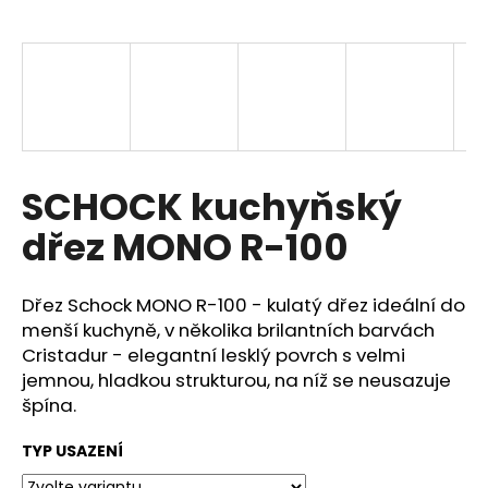
a
j
í
t
?
SCHOCK kuchyňský
dřez MONO R-100
HLEDAT
Dřez Schock MONO R-100 - kulatý dřez ideální do
menší kuchyně, v několika brilantních barvách
D
Cristadur - elegantní lesklý povrch s velmi
o
jemnou, hladkou strukturou, na níž se neusazuje
p
špína.
o
r
TYP USAZENÍ
u