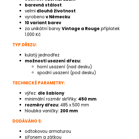
barevná stálost
velmi
dlouhá životnost
vyrobeno
v Německu
10 variant barev
za unikátní barvy
Vintage a Rouge
příplatek
1.000 Kč
TYP DŘEZU:
kulatý jednodřez
možnosti usazení dřezu:
horní usazení (nad desku)
spodní usazení (pod desku)
TECHNICKÉ PARAMETRY:
výřez:
dle šablony
minimální rozměr skříňky:
450 mm
rozměry dřezu:
485 x 500 mm
hloubka vaničky:
200 mm
DODÁVÁNO S:
odtokovou armaturou
sifonem a zátkou