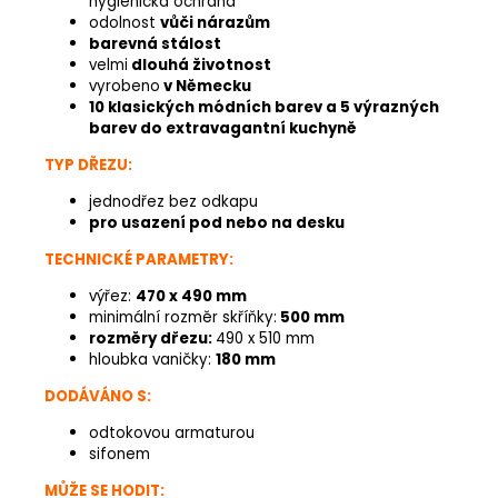
hygienická ochrana
odolnost
vůči nárazům
barevná stálost
velmi
dlouhá životnost
vyrobeno
v Německu
10 klasických módních barev a 5 výrazných
barev do extravagantní kuchyně
TYP DŘEZU:
jednodřez bez odkapu
pro usazení pod nebo na desku
TECHNICKÉ PARAMETRY:
výřez:
470 x 490 mm
minimální rozměr skříňky:
500 mm
rozměry dřezu:
490 x 510 mm
hloubka vaničky:
180
mm
DODÁVÁNO S:
odtokovou armaturou
sifonem
MŮŽE SE HODIT: