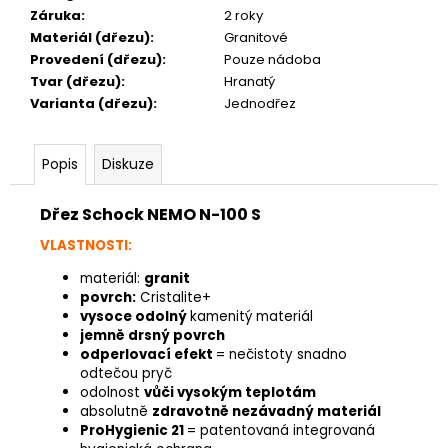
Záruka
:
2 roky
Materiál (dřezu)
:
Granitové
Provedení (dřezu)
:
Pouze nádoba
Tvar (dřezu)
:
Hranatý
Varianta (dřezu)
:
Jednodřez
Popis
Diskuze
Dřez Schock NEMO N-100 S
VLASTNOSTI:
materiál:
granit
povrch:
Cristalite+
vysoce odolný
kamenitý materiál
jemně drsný povrch
odperlovací efekt
= nečistoty snadno
odtečou pryč
odolnost
vůči vysokým teplotám
absolutně
zdravotně nezávadný materiál
ProHygienic 21
= patentovaná integrovaná