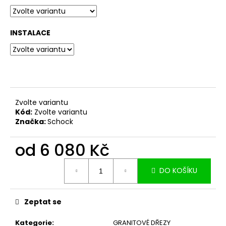
č
u
j
INSTALACE
e
m
e
Zvolte variantu
Kód:
Zvolte variantu
Značka:
Schock
od
6 080 Kč
Měrná
DO KOŠÍKU
cena:
Zeptat se
Kategorie
:
GRANITOVÉ DŘEZY