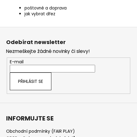
poštovné a doprava
jak vybrat dřez
Z
á
Odebírat newsletter
p
Nezmeškejte žádné novinky či slevy!
a
t
E-mail
í
PŘIHLÁSIT SE
INFORMUJTE SE
Obchodní podmínky (FAIR PLAY)