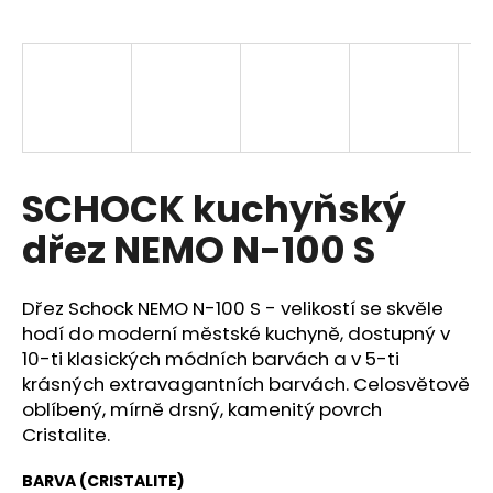
a
j
í
t
?
SCHOCK kuchyňský
dřez NEMO N-100 S
HLEDAT
Dřez Schock NEMO N-100 S - velikostí se skvěle
hodí do moderní městské kuchyně, dostupný v
D
10-ti klasických módních barvách a v 5-ti
o
krásných extravagantních barvách. Celosvětově
p
oblíbený, mírně drsný, kamenitý povrch
o
Cristalite.
r
u
BARVA (CRISTALITE)