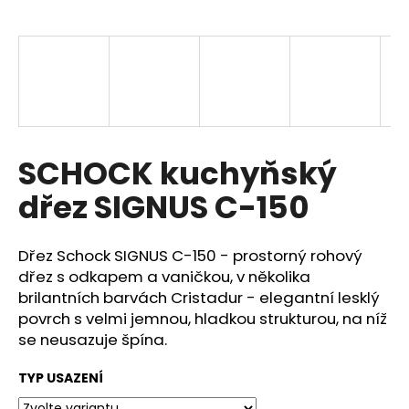
a
j
í
t
?
SCHOCK kuchyňský
dřez SIGNUS C-150
HLEDAT
Dřez Schock SIGNUS C-150 - prostorný rohový
dřez s odkapem a vaničkou, v několika
D
brilantních barvách Cristadur - elegantní lesklý
o
povrch s velmi jemnou, hladkou strukturou, na níž
p
se neusazuje špína.
o
r
TYP USAZENÍ
u