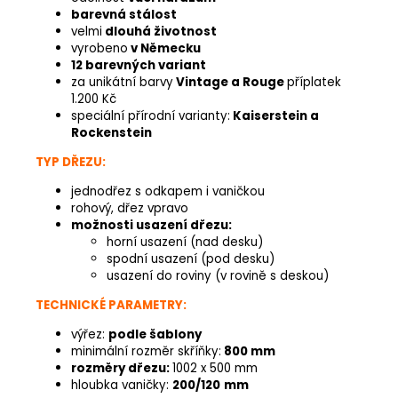
barevná stálost
velmi
dlouhá životnost
vyrobeno
v Německu
12 barevných variant
za unikátní barvy
Vintage a Rouge
příplatek
1.200 Kč
speciální přírodní varianty:
Kaiserstein a
Rockenstein
TYP DŘEZU:
jednodřez s odkapem i vaničkou
rohový, dřez vpravo
možnosti usazení dřezu:
horní usazení (nad desku)
spodní usazení (pod desku)
usazení do roviny (v rovině s deskou)
TECHNICKÉ PARAMETRY:
výřez:
podle šablony
minimální rozměr skříňky:
800 mm
rozměry dřezu:
1002 x 500 mm
hloubka vaničky:
200/120
mm