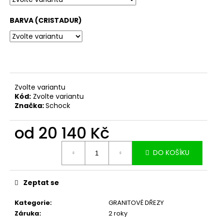
č
u
BARVA (CRISTADUR)
j
e
m
e
Zvolte variantu
Kód:
Zvolte variantu
Značka:
Schock
od
20 140 Kč
Měrná
DO KOŠÍKU
cena:
Zeptat se
Kategorie
:
GRANITOVÉ DŘEZY
Záruka
:
2 roky