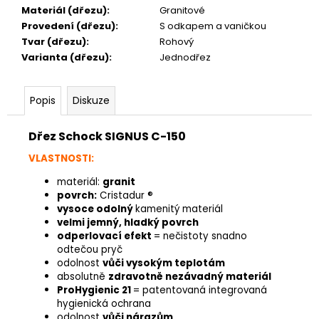
Materiál (dřezu)
:
Granitové
Provedení (dřezu)
:
S odkapem a vaničkou
Tvar (dřezu)
:
Rohový
Varianta (dřezu)
:
Jednodřez
Popis
Diskuze
Dřez Schock SIGNUS C-150
VLASTNOSTI:
materiál:
granit
povrch:
Cristadur ®
vysoce odolný
kamenitý materiál
velmi jemný, hladký povrch
odperlovací efekt
= nečistoty snadno
odtečou pryč
odolnost
vůči vysokým teplotám
absolutně
zdravotně nezávadný materiál
ProHygienic 21
= patentovaná integrovaná
hygienická ochrana
odolnost
vůči nárazům