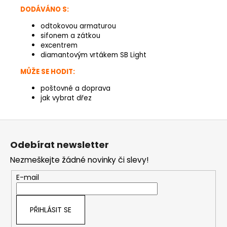
DODÁVÁNO S:
odtokovou armaturou
sifonem a zátkou
excentrem
diamantovým vrtákem SB Light
MŮŽE SE HODIT:
poštovné a doprava
jak vybrat dřez
Z
á
Odebírat newsletter
p
Nezmeškejte žádné novinky či slevy!
a
t
E-mail
í
PŘIHLÁSIT SE