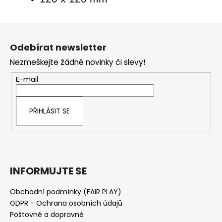
Z
á
Odebírat newsletter
p
Nezmeškejte žádné novinky či slevy!
a
t
E-mail
í
PŘIHLÁSIT SE
INFORMUJTE SE
Obchodní podmínky (FAIR PLAY)
GDPR - Ochrana osobních údajů
Poštovné a dopravné