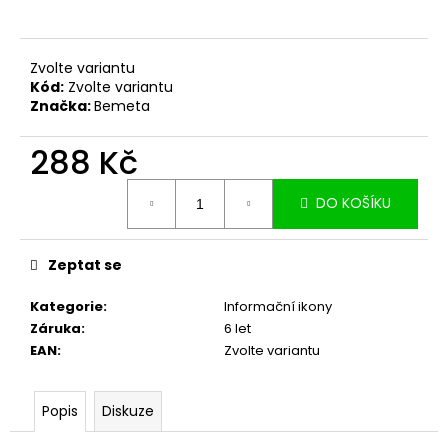
č
u
j
e
Zvolte variantu
Kód:
Zvolte variantu
m
Značka:
Bemeta
e
288 Kč
Měrná
DO KOŠÍKU
cena:
Zeptat se
Kategorie
:
Informační ikony
Záruka
:
6 let
EAN
:
Zvolte variantu
Popis
Diskuze