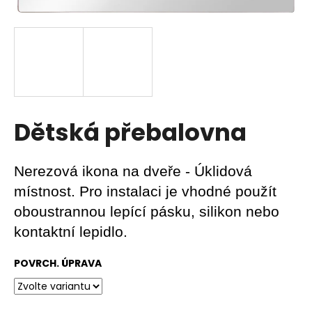
a
j
í
t
?
Dětská přebalovna
HLEDAT
Nerezová ikona na dveře - Úklidová
místnost. Pro instalaci je vhodné použít
oboustrannou lepící pásku, silikon nebo
D
kontaktní lepidlo.
o
p
POVRCH. ÚPRAVA
o
r
u