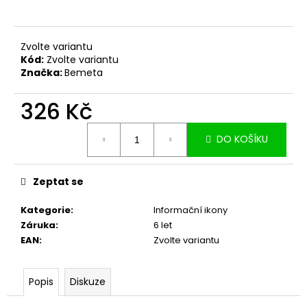
č
u
j
e
Zvolte variantu
Kód:
Zvolte variantu
m
Značka:
Bemeta
e
326 Kč
Měrná
DO KOŠÍKU
cena:
Zeptat se
Kategorie
:
Informační ikony
Záruka
:
6 let
EAN
:
Zvolte variantu
Popis
Diskuze