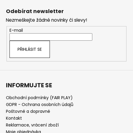
Z
á
Odebírat newsletter
p
Nezmeškejte žádné novinky či slevy!
a
t
E-mail
í
PŘIHLÁSIT SE
INFORMUJTE SE
Obchodní podmínky (FAIR PLAY)
GDPR - Ochrana osobních údajů
Poštovné a dopravné
Kontakt
Reklamace, vrácení zboží
Moje objednávka