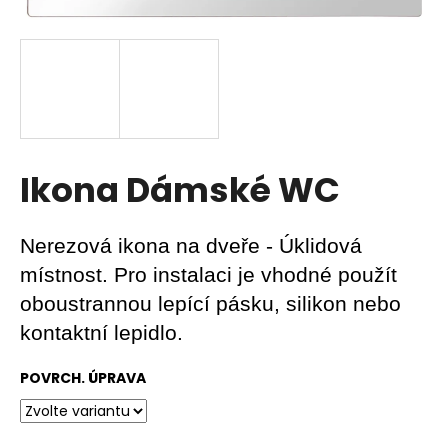
a
j
í
t
?
Ikona Dámské WC
HLEDAT
Nerezová ikona na dveře - Úklidová
místnost. Pro instalaci je vhodné použít
oboustrannou lepící pásku, silikon nebo
D
kontaktní lepidlo.
o
p
POVRCH. ÚPRAVA
o
r
u