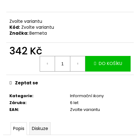
č
u
j
e
Zvolte variantu
Kód:
Zvolte variantu
m
Značka:
Bemeta
e
342 Kč
Měrná
DO KOŠÍKU
cena:
Zeptat se
Kategorie
:
Informační ikony
Záruka
:
6 let
EAN
:
Zvolte variantu
Popis
Diskuze