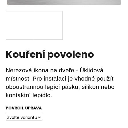
a
j
í
t
?
Kouření povoleno
HLEDAT
Nerezová ikona na dveře - Úklidová
místnost. Pro instalaci je vhodné použít
oboustrannou lepící pásku, silikon nebo
D
kontaktní lepidlo.
o
p
POVRCH. ÚPRAVA
o
r
u