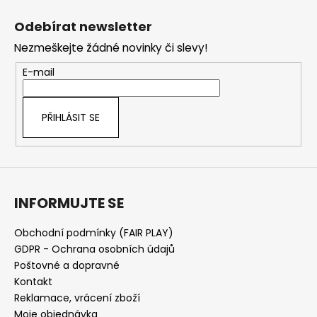
Z
á
Odebírat newsletter
p
Nezmeškejte žádné novinky či slevy!
a
t
E-mail
í
PŘIHLÁSIT SE
INFORMUJTE SE
Obchodní podmínky (FAIR PLAY)
GDPR - Ochrana osobních údajů
Poštovné a dopravné
Kontakt
Reklamace, vrácení zboží
Moje objednávka