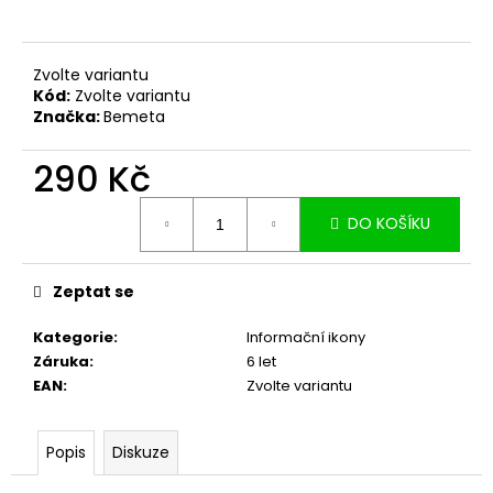
č
u
j
e
Zvolte variantu
Kód:
Zvolte variantu
m
Značka:
Bemeta
e
290 Kč
Měrná
DO KOŠÍKU
cena:
Zeptat se
Kategorie
:
Informační ikony
Záruka
:
6 let
EAN
:
Zvolte variantu
Popis
Diskuze