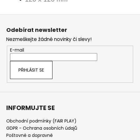
Z
á
Odebírat newsletter
p
Nezmeškejte žádné novinky či slevy!
a
t
E-mail
í
PŘIHLÁSIT SE
INFORMUJTE SE
Obchodní podmínky (FAIR PLAY)
GDPR - Ochrana osobních údajů
Poštovné a dopravné