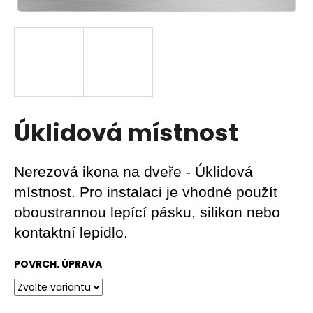
a
j
í
t
?
Úklidová místnost
HLEDAT
Nerezová ikona na dveře - Úklidová
místnost. Pro instalaci je vhodné použít
oboustrannou lepící pásku, silikon nebo
D
kontaktní lepidlo.
o
p
POVRCH. ÚPRAVA
o
r
u