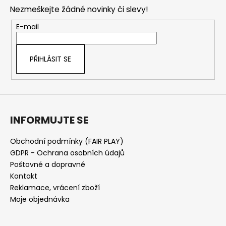
p
a
Nezmeškejte žádné novinky či slevy!
a
c
t
E-mail
í
í
p
r
PŘIHLÁSIT SE
v
k
y
v
ý
INFORMUJTE SE
p
i
s
Obchodní podmínky (FAIR PLAY)
u
GDPR - Ochrana osobních údajů
Poštovné a dopravné
Kontakt
Reklamace, vrácení zboží
Moje objednávka