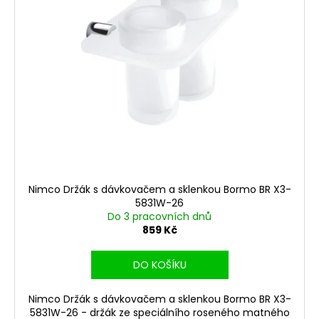
r
ů
a
o
j
d
í
u
t
k
?
t
ů
HLEDAT
Nimco Držák s dávkovačem a sklenkou Bormo BR X3-
5831W-26
Do 3 pracovních dnů
D
859 Kč
o
p
DO KOŠÍKU
o
r
Nimco Držák s dávkovačem a sklenkou Bormo BR X3-
u
5831W-26 - držák ze speciálního roseného matného