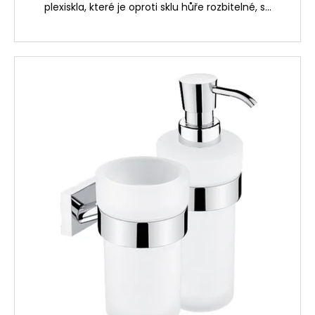
č
plexiskla, které je oproti sklu hůře rozbitelné, s...
u
j
e
m
e