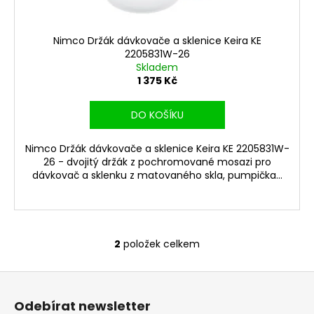
Nimco Držák dávkovače a sklenice Keira KE
2205831W-26
Skladem
1 375 Kč
DO KOŠÍKU
Nimco Držák dávkovače a sklenice Keira KE 2205831W-
26 - dvojitý držák z pochromované mosazi pro
dávkovač a sklenku z matovaného skla, pumpička...
2
položek celkem
O
v
Z
l
á
á
Odebírat newsletter
d