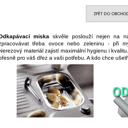
ZPĚT DO OBCHO
Odkapávací miska
skvěle poslouží nejen na nád
zpracovávat třeba ovoce nebo zeleninu - při myt
Nerezový materiál zajistí maximální hygienu i kvalitu
přesně pro váš dřez a vaši potřebu. A kdo chce ušetři