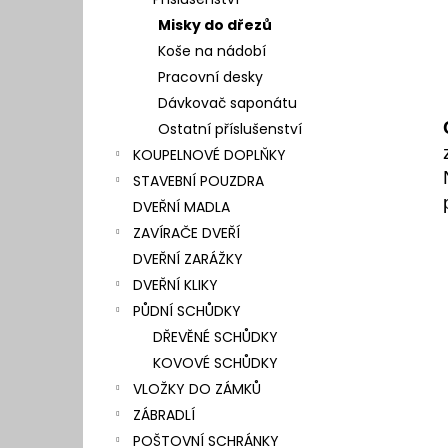
l
Misky do dřezů
Koše na nádobí
Pracovní desky
Dávkovač saponátu
Ostatní příslušenství
KOUPELNOVÉ DOPLŇKY
STAVEBNÍ POUZDRA
DVEŘNÍ MADLA
ZAVÍRAČE DVEŘÍ
DVEŘNÍ ZARÁŽKY
DVEŘNÍ KLIKY
PŮDNÍ SCHŮDKY
DŘEVĚNÉ SCHŮDKY
KOVOVÉ SCHŮDKY
VLOŽKY DO ZÁMKŮ
ZÁBRADLÍ
POŠTOVNÍ SCHRÁNKY