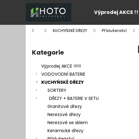
K
Přejít
na
o
Výprodej AKCE !!
obsah
Zpět
Zpět
š
do
do
í
Domů
KUCHYŇSKÉ DŘEZY
Příslušenství
k
obchodu
obchodu
P
o
Kategorie
Přeskočit
s
kategorie
t
Výprodej AKCE !!!!!!
r
VODOVODNÍ BATERIE
a
KUCHYŇSKÉ DŘEZY
n
SORTERY
n
DŘEZY + BATERIE V SETU
í
Granitové dřezy
p
Nerezové dřezy
a
Nerezové se sklem
n
Keramické dřezy
e
Příslušenství