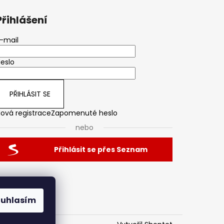
Přihlášení
-mail
eslo
PŘIHLÁSIT SE
ová registrace
Zapomenuté heslo
nebo
Přihlásit se přes Seznam
ouhlasím