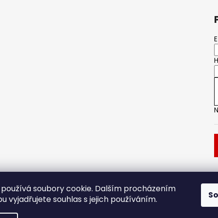
E
H
N
Dveřní kování
Stavební pouzdro
používá soubory cookie. Dalším procházením
S
 vyjadřujete souhlas s jejich používáním.