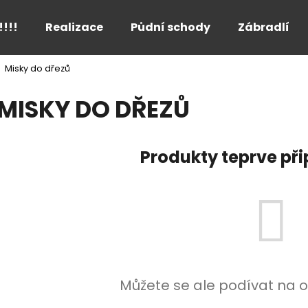
!!!!
Realizace
Půdní schody
Zábradlí
Misky do dřezů
Co potřebujete najít?
MISKY DO DŘEZŮ
HLEDAT
Produkty teprve př
Doporučujeme
Můžete se ale podívat na o