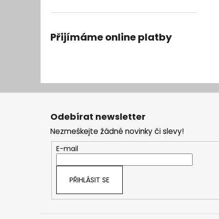
Přijímáme online platby
Z
á
Odebírat newsletter
p
Nezmeškejte žádné novinky či slevy!
a
t
E-mail
í
PŘIHLÁSIT SE