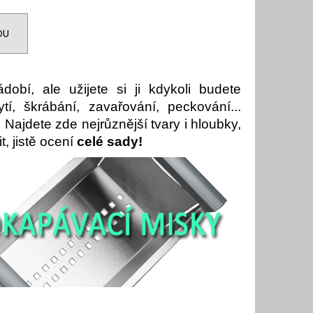
DU
obí, ale užijete si ji kdykoli budete
í, škrábání, zavařování, peckování...
. Najdete zde nejrůznější tvary i hloubky,
t, jistě ocení
celé sady!