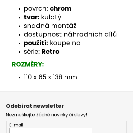
povrch:
chrom
tvar:
kulatý
snadná montáž
dostupnost náhradních dílů
použití:
koupelna
série:
Retro
ROZMĚRY:
110 x 65 x 138 mm
Z
á
Odebírat newsletter
p
Nezmeškejte žádné novinky či slevy!
a
t
E-mail