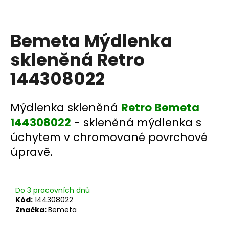
a
j
Bemeta Mýdlenka
í
t
skleněná Retro
?
144308022
Mýdlenka skleněná
Retro Bemeta
HLEDAT
144308022
- skleněná mýdlenka s
úchytem v chromované povrchové
úpravě.
D
o
p
Do 3 pracovních dnů
o
Kód:
144308022
r
Značka:
Bemeta
u