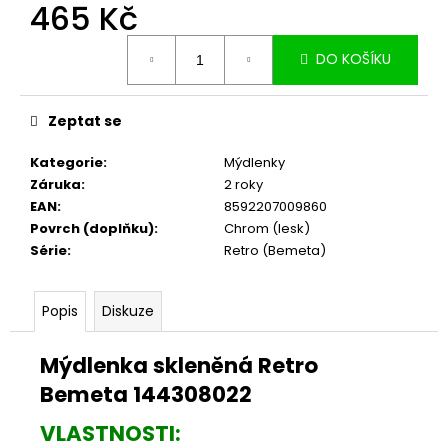
č
465 Kč
u
Měrná
j
DO KOŠÍKU
cena:
e
m
e
Zeptat se
Kategorie
:
Mýdlenky
Záruka
:
2 roky
EAN
:
8592207009860
Povrch (doplňku)
:
Chrom (lesk)
Série
:
Retro (Bemeta)
Popis
Diskuze
Mýdlenka skleněná Retro
Bemeta 144308022
VLASTNOSTI: