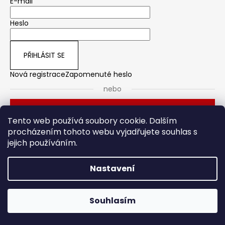
E-mail
Heslo
PŘIHLÁSIT SE
Nová registrace
Zapomenuté heslo
nebo
Přihlásit se přes Seznam
Tento web používá soubory cookie. Dalším
procházením tohoto webu vyjadřujete souhlas s
jejich používáním.
Dveřní kování
Stavební pouzdro
Nastavení
Vytvořil Shoptet
Souhlasím
Copyright 2026
HOTO
. Všechna práva vyhrazena.