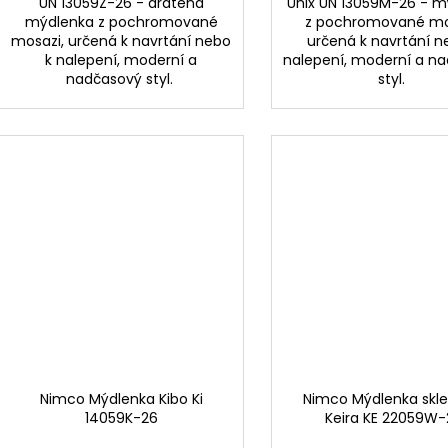
UN 13059Z-26 - drátěná
Unix UN 13059M-26 - m
mýdlenka z pochromované
z pochromované mo
mosazi, určená k navrtání nebo
určená k navrtání n
k nalepení, moderní a
nalepení, moderní a n
nadčasový styl.
styl.
Nimco Mýdlenka Kibo Ki
Nimco Mýdlenka skl
14059K-26
Keira KE 22059W-