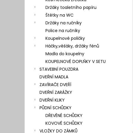
l
Držáky toaletního papíru
Štětky na WC
Držáky na ručníky
Police na ručníky
Koupelnové poličky
Háčky,věšáky, držáky fénů
Madla do koupelny
KOUPELNOVÉ DOPLŇKY V SETU
STAVEBNÍ POUZDRA
DVEŘNÍ MADLA
ZAVÍRAČE DVEŘÍ
DVEŘNÍ ZARÁŽKY
DVEŘNÍ KLIKY
PŮDNÍ SCHŮDKY
DŘEVĚNÉ SCHŮDKY
KOVOVÉ SCHŮDKY
VLOŽKY DO ZÁMKŮ