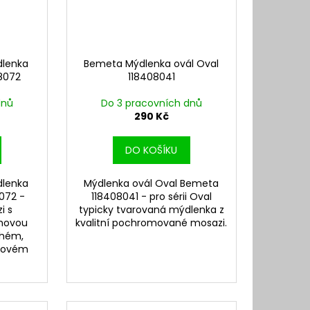
lenka
Bemeta Mýdlenka ovál Oval
8072
118408041
dnů
Do 3 pracovních dnů
290 Kč
DO KOŠÍKU
lenka
Mýdlenka ovál Oval Bemeta
072 -
118408041 - pro sérii Oval
i s
typicky tvarovaná mýdlenka z
hovou
kvalitní pochromované mosazi.
chém,
asovém