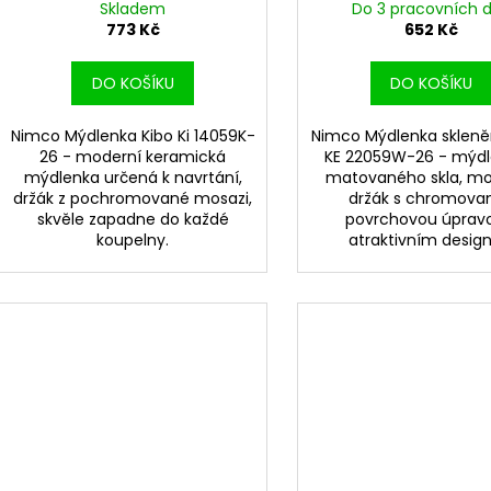
Skladem
Do 3 pracovních 
773 Kč
652 Kč
DO KOŠÍKU
DO KOŠÍKU
Nimco Mýdlenka Kibo Ki 14059K-
Nimco Mýdlenka skleně
26 - moderní keramická
KE 22059W-26 - mýdl
mýdlenka určená k navrtání,
matovaného skla, m
držák z pochromované mosazi,
držák s chromova
skvěle zapadne do každé
povrchovou úprav
koupelny.
atraktivním designu