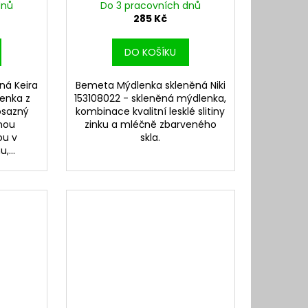
dnů
Do 3 pracovních dnů
285 Kč
DO KOŠÍKU
ná Keira
Bemeta Mýdlenka skleněná Niki
enka z
153108022 - skleněná mýdlenka,
osazný
kombinace kvalitní lesklé slitiny
nou
zinku a mléčně zbarveného
ou v
skla.
,...