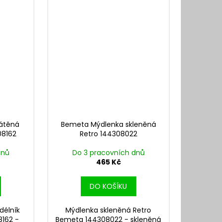
átěná
Bemeta Mýdlenka skleněná
08162
Retro 144308022
dnů
Do 3 pracovních dnů
465 Kč
DO KOŠÍKU
délník
Mýdlenka skleněná Retro
162 -
Bemeta 144308022 - skleněná