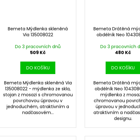
Bemeta Mýdlenka skleněná
Bemeta Drátěná mýd
Via 135008022
obdélník Neo 10430
Do 3 pracovních dnů
Do 3 pracovních 
509 Kč
480 Kč
DO KOŠÍKU
DO KOŠÍKU
Bemeta Mýdlenka skleněná Via
Bemeta Drátěná mýd
135008022 - mýdlenka ze skla,
obdélník Neo 104308
stojan z mosazi s chromovanou
mýdlenka z mosaz
povrchovou úpravou v
chromovanou povrc
jednoduchém, atraktivním a
úpravou v jednodu
nadčasovém...
atraktivním a nadč
designu.