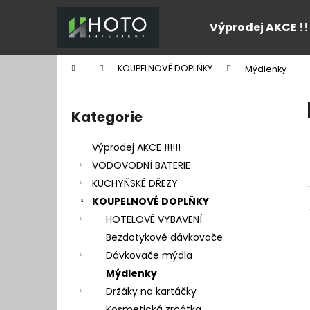
K
Přejít
na
o
Výprodej AKCE !!
obsah
Zpět
Zpět
š
do
do
í
Domů
KOUPELNOVÉ DOPLŇKY
Mýdlenky
k
obchodu
obchodu
P
o
Kategorie
Přeskočit
s
kategorie
t
Výprodej AKCE !!!!!!
r
VODOVODNÍ BATERIE
a
KUCHYŇSKÉ DŘEZY
n
KOUPELNOVÉ DOPLŇKY
n
HOTELOVÉ VYBAVENÍ
í
Bezdotykové dávkovače
p
Dávkovače mýdla
a
Mýdlenky
n
Držáky na kartáčky
e
Kosmetická zrcátka