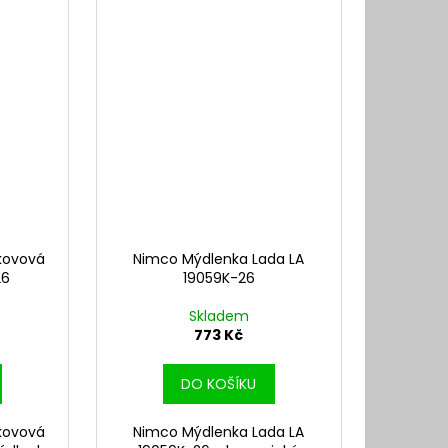
kovová
Nimco Mýdlenka Lada LA
26
19059K-26
Skladem
773 Kč
DO KOŠÍKU
kovová
Nimco Mýdlenka Lada LA