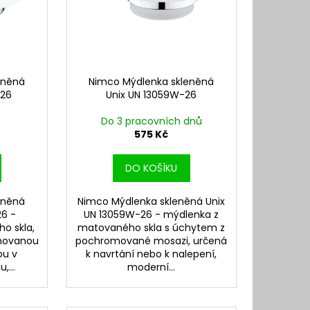
eněná
Nimco Mýdlenka skleněná
-26
Unix UN 13059W-26
Do 3 pracovních dnů
575 Kč
DO KOŠÍKU
eněná
Nimco Mýdlenka skleněná Unix
26 -
UN 13059W-26 - mýdlenka z
o skla,
matovaného skla s úchytem z
movanou
pochromované mosazi, určená
ou v
k navrtání nebo k nalepení,
,...
moderní...