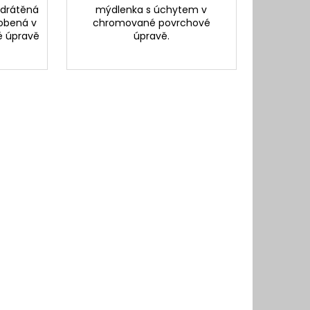
 drátěná
mýdlenka s úchytem v
obená v
chromované povrchové
 úpravě
úpravě.