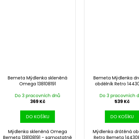
Bemeta Mýdlenka skleněná
Bemeta Mýdlenka dr
Omega 138108191
obdélník Retro 1443
Do 3 pracovních dnů
Do 3 pracovních 
369 Kč
539 Kč
DO KOŠÍKU
DO KOŠÍKU
Mýdlenka skleněná Omega
Mýdlenka drátěná ob
Bemeta 138108191 - samostatně
Retro Bemeta 144308