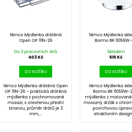
r
u
o
k
d
t
u
ů
k
Nimco Mýdlenka drátěná
Nimco Mýdlenka skl
t
Open OP 111N-26
Bormo BR 11059W
ů
Do 3 pracovních dnů
Skladem
403 Kč
515 Kč
DO KOŠÍKU
DO KOŠÍKU
Nimco Mýdlenka drátěná Open
Nimco Mýdlenka skl
OP 111N-26 - praktická drátěná
Bormo BR 11059W-
mýdlenka z pochromované
mýdlenka z matovanéh
mosazi, s otevřenou přední
mosazný držák s chro
stranou, průměr drátů je 3
povrchovou úprav
mm,...
atraktivním designu