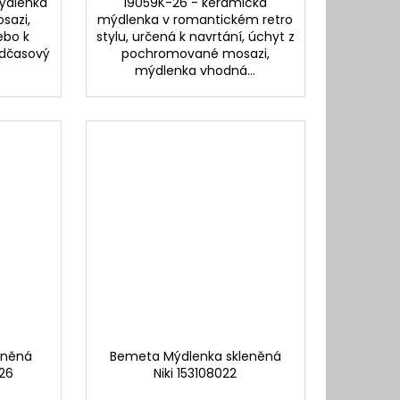
ýdlenka
19059K-26 - keramická
sazi,
mýdlenka v romantickém retro
ebo k
stylu, určená k navrtání, úchyt z
adčasový
pochromované mosazi,
mýdlenka vhodná...
eněná
Bemeta Mýdlenka skleněná
26
Niki 153108022