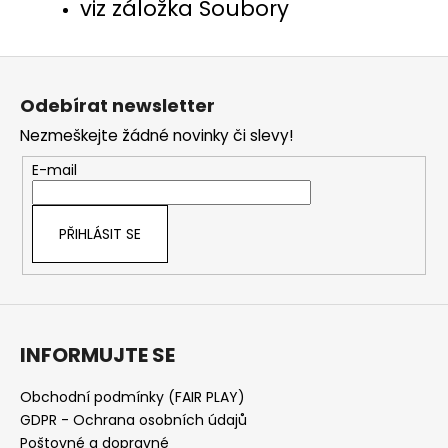
viz záložka Soubory
Z
á
Odebírat newsletter
p
Nezmeškejte žádné novinky či slevy!
a
t
E-mail
í
PŘIHLÁSIT SE
INFORMUJTE SE
Obchodní podmínky (FAIR PLAY)
GDPR - Ochrana osobních údajů
Poštovné a dopravné