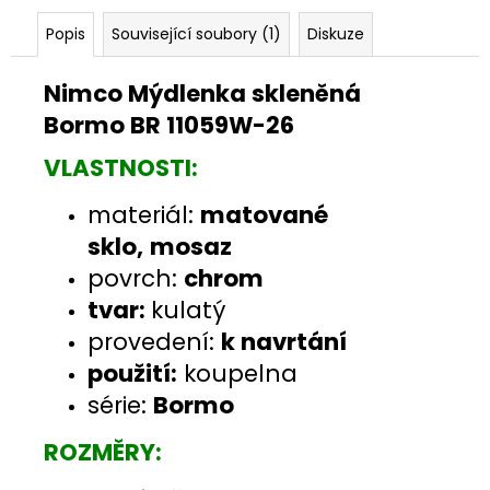
Popis
Související soubory (1)
Diskuze
Nimco Mýdlenka skleněná
Bormo BR 11059W-26
VLASTNOSTI:
materiál:
matované
sklo,
mosaz
povrch:
chrom
tvar:
kulatý
provedení:
k navrtání
použití:
koupelna
série:
Bormo
ROZMĚRY: