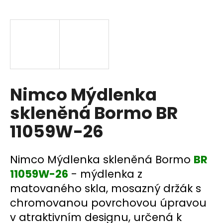
a
j
í
t
?
Nimco Mýdlenka
skleněná Bormo BR
HLEDAT
11059W-26
D
Nimco Mýdlenka skleněná Bormo
BR
o
11059W-26
- mýdlenka z
p
matovaného skla, mosazný držák s
o
chromovanou povrchovou úpravou
r
u
v atraktivním designu, určená k