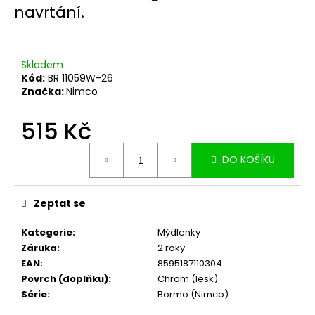
č
navrtání.
u
j
e
m
Skladem
e
Kód:
BR 11059W-26
Značka:
Nimco
515 Kč
Měrná
DO KOŠÍKU
cena:
Zeptat se
Kategorie
:
Mýdlenky
Záruka
:
2 roky
EAN
:
8595187110304
Povrch (doplňku)
:
Chrom (lesk)
Série
:
Bormo (Nimco)