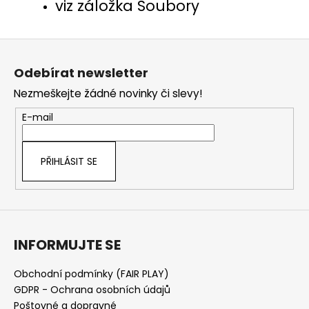
viz záložka Soubory
Z
á
Odebírat newsletter
p
Nezmeškejte žádné novinky či slevy!
a
t
E-mail
í
PŘIHLÁSIT SE
INFORMUJTE SE
Obchodní podmínky (FAIR PLAY)
GDPR - Ochrana osobních údajů
Poštovné a dopravné