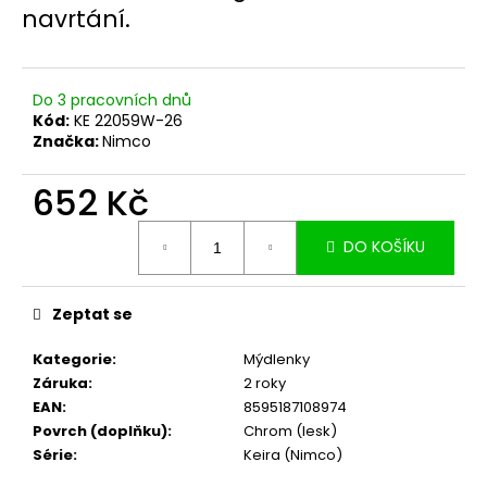
č
navrtání.
u
j
e
m
Do 3 pracovních dnů
e
Kód:
KE 22059W-26
Značka:
Nimco
652 Kč
Měrná
DO KOŠÍKU
cena:
Zeptat se
Kategorie
:
Mýdlenky
Záruka
:
2 roky
EAN
:
8595187108974
Povrch (doplňku)
:
Chrom (lesk)
Série
:
Keira (Nimco)