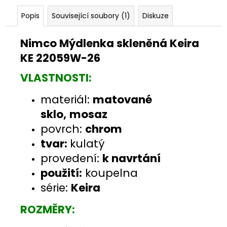
Popis
Související soubory (1)
Diskuze
Nimco Mýdlenka skleněná Keira
KE 22059W-26
VLASTNOSTI:
materiál:
matované
sklo,
mosaz
povrch:
chrom
tvar:
kulatý
provedení:
k navrtání
použití:
koupelna
série:
Keira
ROZMĚRY: