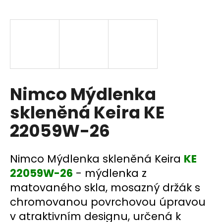
a
j
í
t
?
Nimco Mýdlenka
skleněná Keira KE
HLEDAT
22059W-26
D
Nimco Mýdlenka skleněná Keira
KE
o
22059W-26
- mýdlenka z
p
matovaného skla, mosazný držák s
o
chromovanou povrchovou úpravou
r
u
v atraktivním designu, určená k