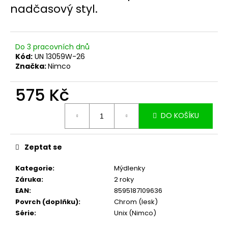
č
nadčasový styl.
u
j
e
m
Do 3 pracovních dnů
e
Kód:
UN 13059W-26
Značka:
Nimco
575 Kč
Měrná
DO KOŠÍKU
cena:
Zeptat se
Kategorie
:
Mýdlenky
Záruka
:
2 roky
EAN
:
8595187109636
Povrch (doplňku)
:
Chrom (lesk)
Série
:
Unix (Nimco)