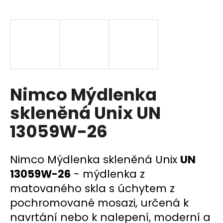
a
j
í
t
?
Nimco Mýdlenka
skleněná Unix UN
HLEDAT
13059W-26
D
Nimco Mýdlenka skleněná Unix
UN
o
13059W-26
- mýdlenka z
p
matovaného skla s úchytem z
o
pochromované mosazi, určená k
r
u
navrtání nebo k nalepení, moderní a