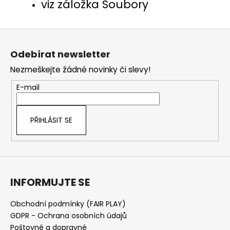
viz záložka Soubory
Z
á
Odebírat newsletter
p
Nezmeškejte žádné novinky či slevy!
a
t
E-mail
í
PŘIHLÁSIT SE
INFORMUJTE SE
Obchodní podmínky (FAIR PLAY)
GDPR - Ochrana osobních údajů
Poštovné a dopravné