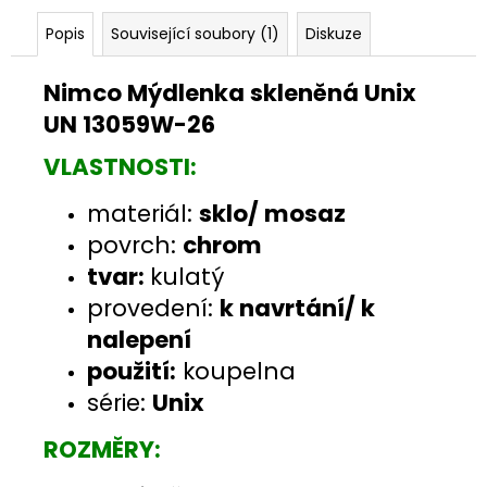
Popis
Související soubory (1)
Diskuze
Nimco Mýdlenka skleněná Unix
UN 13059W-26
VLASTNOSTI:
materiál:
sklo/ mosaz
povrch:
chrom
tvar:
kulatý
provedení:
k navrtání/ k
nalepení
použití:
koupelna
série:
Unix
ROZMĚRY: